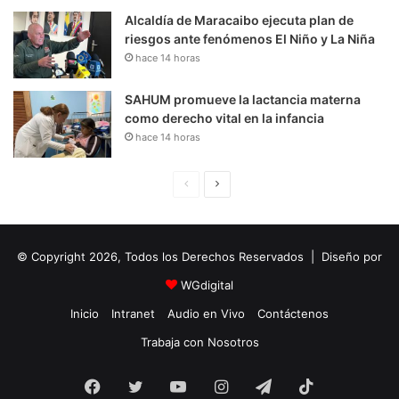
Alcaldía de Maracaibo ejecuta plan de
riesgos ante fenómenos El Niño y La Niña
hace 14 horas
SAHUM promueve la lactancia materna
como derecho vital en la infancia
hace 14 horas
P
S
á
i
g
g
© Copyright 2026, Todos los Derechos Reservados | Diseño por
i
u
n
i
WGdigital
a
e
Inicio
Intranet
Audio en Vivo
Contáctenos
A
n
Trabaja con Nosotros
n
t
Facebook
Twitter
YouTube
t
e
Instagram
Telegram
TikTok