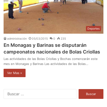
Deportes
administración
05/03/2015
0
235
En Monagas y Barinas se disputarán
campeonatos nacionales de Bolas Criollas
Las actividades de las Bolas Criollas y Bochas comenzarán este
mes en Monagas y Barinas Las actividades de las Bolas…
Ver Mas »
B
u
s
c