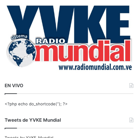
a
r
:
EN VIVO
<?php echo do_shortcode(‘‘); ?>
Tweets de YVKE Mundial
Tweets by YVKE_Mundial