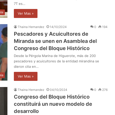
7T es…
nte
Ver Mas »
Thaina Hernandez
14/10/2024
0
194
Pescadores y Acuicultores de
Miranda se unen en Asamblea del
Congreso del Bloque Histórico
Desde la Pérgola Marina de Higuerote, más de 200
pescadores y acuicultores de la entidad mirandina se
dieron cita en…
ía
Ver Mas »
Thaina Hernandez
04/10/2024
0
276
Congreso del Bloque Histórico
constituirá un nuevo modelo de
desarrollo