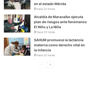
en el estado Mérida
hace 22 horas
Alcaldía de Maracaibo ejecuta
plan de riesgos ante fenómenos
El Niño y La Niña
hace 22 horas
SAHUM promueve la lactancia
materna como derecho vital en
la infancia
hace 22 horas
P
S
á
i
g
g
i
u
n
i
a
e
A
n