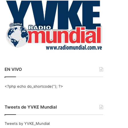
r
:
EN VIVO
<?php echo do_shortcode(‘‘); ?>
Tweets de YVKE Mundial
Tweets by YVKE_Mundial