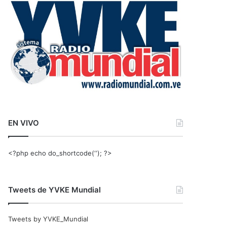
r
:
EN VIVO
<?php echo do_shortcode(‘‘); ?>
Tweets de YVKE Mundial
Tweets by YVKE_Mundial