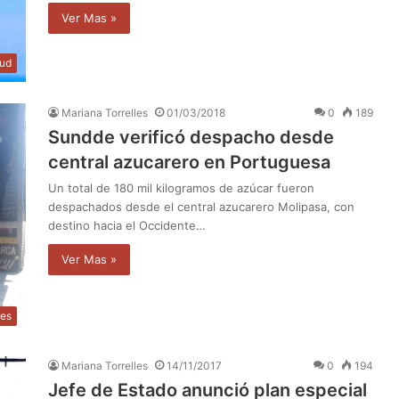
Ver Mas »
lud
Mariana Torrelles
01/03/2018
0
189
Sundde verificó despacho desde
central azucarero en Portuguesa
Un total de 180 mil kilogramos de azúcar fueron
despachados desde el central azucarero Molipasa, con
destino hacia el Occidente…
Ver Mas »
les
Mariana Torrelles
14/11/2017
0
194
Jefe de Estado anunció plan especial