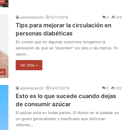
lud
administración
10/11/2018
0
219
Tips para mejorar la circulación en
personas diabéticas
Es común que en algunas ocasiones tengamos la
sensación de que se “duermen” los pies o las manos. En
casos…
Ver Mas »
lud
administración
04/07/2018
0
222
Esto es lo que sucede cuando dejas
de consumir azúcar
El azúcar está en todas partes. El dulzor en el paladar es
un gusto generalizado y masificado que disfrutan
millones…