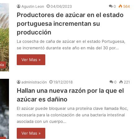
Agustin Leon
04/06/2023
0
564
Productores de azúcar en el estado
portuguesa incrementan su
producción
La cosecha de caña de azúcar en el estado Portuguesa,
se incrementó durante este año en más del 30 por…
Ver Mas »
ía
administración
19/12/2018
0
221
Hallan una nueva razón por la que el
azúcar es dañino
El azúcar puede bloquear una proteína clave llamada Roc,
necesaria para la colonización de una bacteria intestinal
asociada con un cuerpo…
Ver Mas »