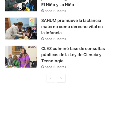
El Niño y La Niña
hace 10 horas
SAHUM promueve la lactancia
materna como derecho vital en
la infancia
hace 10 horas
CLEZ culminó fase de consultas
públicas de la Ley de Ciencia y
Tecnología
hace 10 horas
P
S
á
i
g
g
i
u
n
i
a
e
A
n