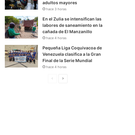
adultos mayores
hace 3 horas
En el Zulia se intensifican las
labores de saneamiento en la
cañada de El Manzanillo
hace 4 horas
Pequeña Liga Coquivacoa de
Venezuela clasifica a la Gran
Final de la Serie Mundial
hace 4 horas
P
S
á
i
g
g
i
u
n
i
a
e
A
n