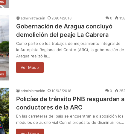
les
administración
20/04/2018
0
158
Gobernación de Aragua concluyó
demolición del peaje La Cabrera
Como parte de los trabajos de mejoramiento integral de
la Autopista Regional del Centro (ARC), la gobernación de
Aragua realizó la…
Ver Mas »
les
administración
10/03/2018
0
252
Policías de tránsito PNB resguardan a
conductores de la ARC
En las carreteras del país se encuentran a disposición los
módulos de auxilio vial Con el propósito de disminuir los…
Ver Mas »