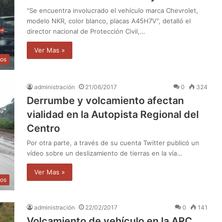
"Se encuentra involucrado el vehículo marca Chevrolet,
modelo NKR, color blanco, placas A45H7V", detalló el
director nacional de Protección Civil,…
Ver Mas »
os
administración
21/06/2017
0
324
Derrumbe y volcamiento afectan
vialidad en la Autopista Regional del
Centro
Por otra parte, a través de su cuenta Twitter publicó un
vídeo sobre un deslizamiento de tierras en la vía…
Ver Mas »
os
administración
22/02/2017
0
141
Volcamiento de vehículo en la ARC