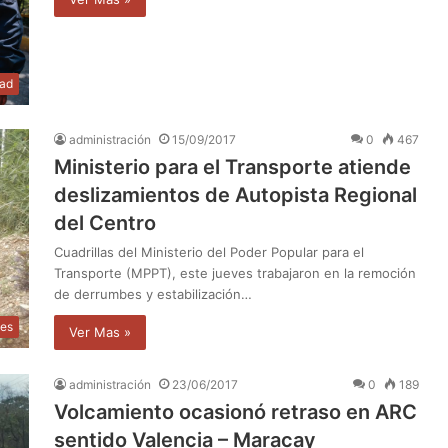
dad
administración
15/09/2017
0
467
Ministerio para el Transporte atiende
deslizamientos de Autopista Regional
del Centro
Cuadrillas del Ministerio del Poder Popular para el
Transporte (MPPT), este jueves trabajaron en la remoción
de derrumbes y estabilización…
les
Ver Mas »
administración
23/06/2017
0
189
Volcamiento ocasionó retraso en ARC
sentido Valencia – Maracay