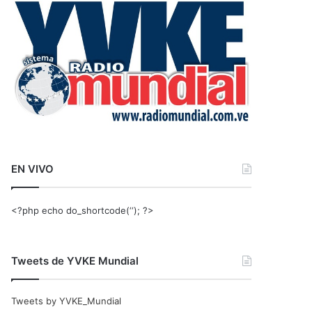
r
:
EN VIVO
<?php echo do_shortcode(‘‘); ?>
Tweets de YVKE Mundial
Tweets by YVKE_Mundial