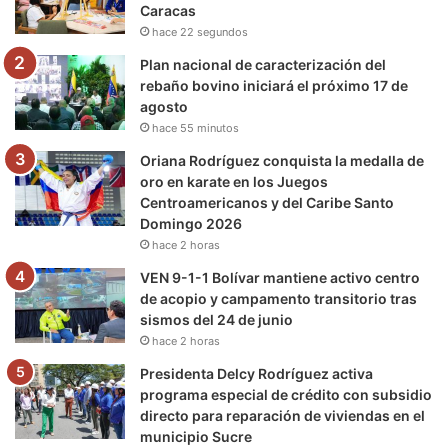
Caracas
k
a
m
hace 22 segundos
m
Plan nacional de caracterización del
rebaño bovino iniciará el próximo 17 de
agosto
hace 55 minutos
Oriana Rodríguez conquista la medalla de
oro en karate en los Juegos
Centroamericanos y del Caribe Santo
Domingo 2026
hace 2 horas
VEN 9-1-1 Bolívar mantiene activo centro
de acopio y campamento transitorio tras
sismos del 24 de junio
hace 2 horas
Presidenta Delcy Rodríguez activa
programa especial de crédito con subsidio
directo para reparación de viviendas en el
municipio Sucre