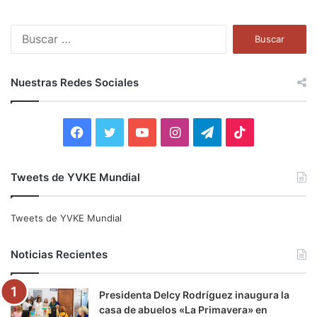
B
u
s
c
Nuestras Redes Sociales
a
r
:
F
T
Y
I
T
T
a
w
o
n
e
i
Tweets de YVKE Mundial
c
i
u
s
l
k
e
t
T
t
e
T
Tweets de YVKE Mundial
b
t
u
a
g
o
Noticias Recientes
o
e
b
g
r
k
Presidenta Delcy Rodríguez inaugura la
o
r
e
r
a
casa de abuelos «La Primavera» en