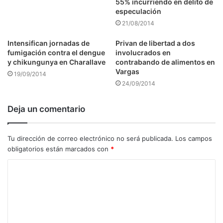
55% incurriendo en delito de
especulación
21/08/2014
Intensifican jornadas de
Privan de libertad a dos
fumigación contra el dengue
involucrados en
y chikungunya en Charallave
contrabando de alimentos en
Vargas
19/09/2014
24/09/2014
Deja un comentario
Tu dirección de correo electrónico no será publicada.
Los campos
obligatorios están marcados con
*
C
o
m
e