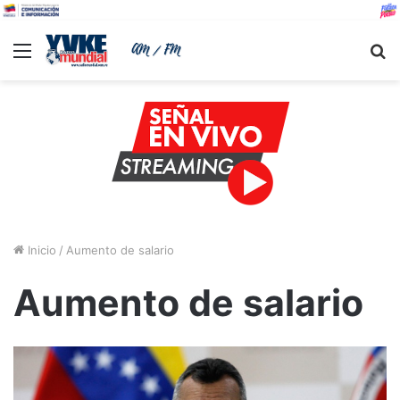
Menu
B
Inicio
/
Aumento de salario
Aumento de salario