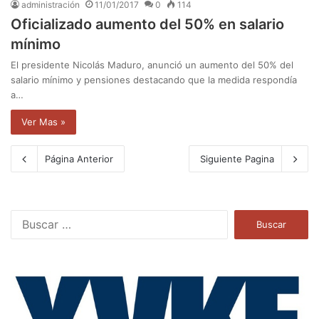
administración
11/01/2017
0
114
Oficializado aumento del 50% en salario
mínimo
El presidente Nicolás Maduro, anunció un aumento del 50% del
salario mínimo y pensiones destacando que la medida respondía
a…
Ver Mas »
Página Anterior
Siguiente Pagina
B
u
s
c
a
r
: