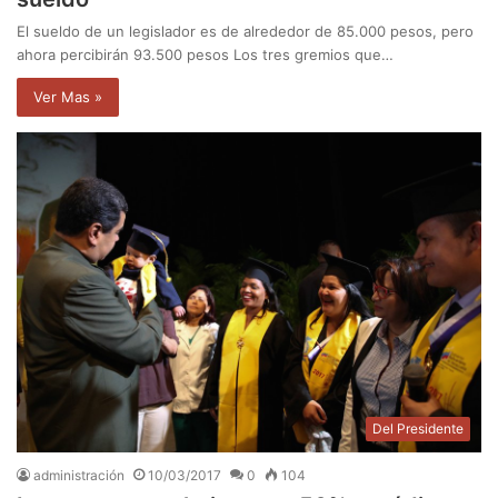
El sueldo de un legislador es de alrededor de 85.000 pesos, pero
ahora percibirán 93.500 pesos Los tres gremios que…
Ver Mas »
Del Presidente
administración
10/03/2017
0
104