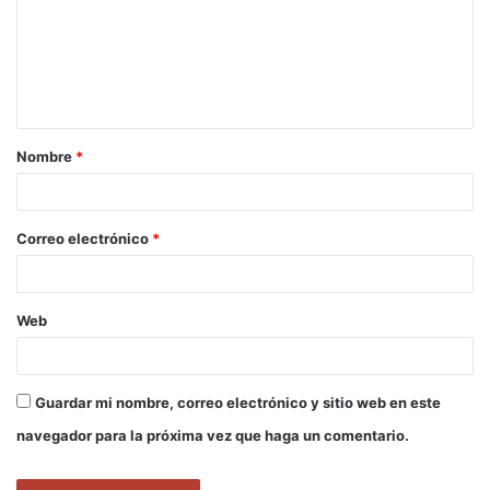
e
n
t
a
Nombre
*
r
i
o
Correo electrónico
*
*
Web
Guardar mi nombre, correo electrónico y sitio web en este
navegador para la próxima vez que haga un comentario.