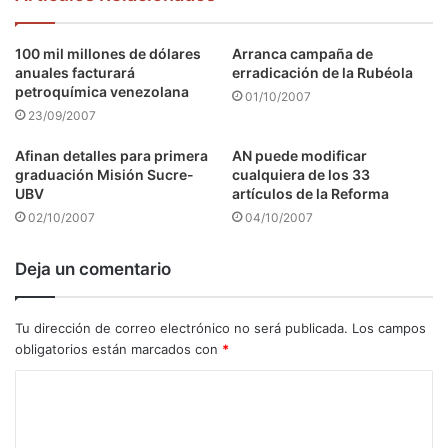
100 mil millones de dólares
Arranca campaña de
anuales facturará
erradicación de la Rubéola
petroquímica venezolana
01/10/2007
23/09/2007
Afinan detalles para primera
AN puede modificar
graduación Misión Sucre-
cualquiera de los 33
UBV
artículos de la Reforma
02/10/2007
04/10/2007
Deja un comentario
Tu dirección de correo electrónico no será publicada.
Los campos
obligatorios están marcados con
*
C
o
m