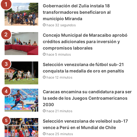
Gobernación del Zulia instala 18
o
r
e
r
a
transformadores beneficiaron al
municipio Miranda
k
a
m
hace 32 segundos
m
Concejo Municipal de Maracaibo aprobó
créditos adicionales para inversión y
compromisos laborales
hace 5 minutos
Selección venezolana de fútbol sub-21
conquista la medalla de oro en penaltis
hace 12 minutos
Caracas encamina su candidatura para ser
la sede de los Juegos Centroamericanos
2030
hace 21 minutos
Selección venezolana de voleibol sub-17
vence a Perú en el Mundial de Chile
hace 25 minutos