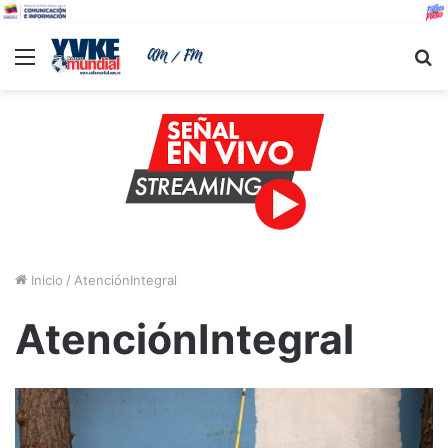
Menu
B
Inicio
/
AtenciónIntegral
AtenciónIntegral