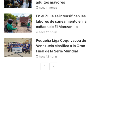
adultos mayores
hace 11 horas
En el Zulia se intensifican las
labores de saneamiento en la
cañada de El Manzanillo
hace 12 horas
Pequeña Liga Coquivacoa de
Venezuela clasifica a la Gran
Final de la Serie Mundial
hace 12 horas
P
S
á
i
g
g
i
u
n
i
a
e
A
n