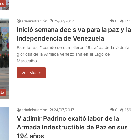
les
administración
25/07/2017
0
141
Inició semana decisiva para la paz y la
independencia de Venezuela
Este lunes, "cuando se cumplieron 194 años de la victoria
gloriosa de la Armada venezolana en el Lago de
Maracaibo…
Ver Mas »
nte
administración
24/07/2017
0
156
Vladimir Padrino exaltó labor de la
Armada Indestructible de Paz en sus
194 años