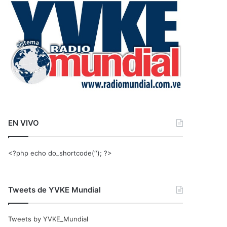
r
:
EN VIVO
<?php echo do_shortcode(‘‘); ?>
Tweets de YVKE Mundial
Tweets by YVKE_Mundial