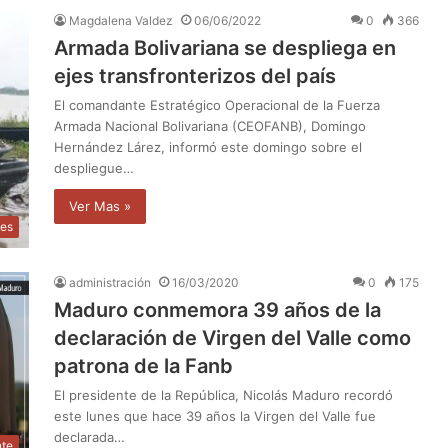
Magdalena Valdez
06/06/2022
0
366
Armada Bolivariana se despliega en
ejes transfronterizos del país
El comandante Estratégico Operacional de la Fuerza
Armada Nacional Bolivariana (CEOFANB), Domingo
Hernández Lárez, informó este domingo sobre el
despliegue…
Ver Mas »
les
administración
16/03/2020
0
175
Maduro conmemora 39 años de la
declaración de Virgen del Valle como
patrona de la Fanb
El presidente de la República, Nicolás Maduro recordó
este lunes que hace 39 años la Virgen del Valle fue
declarada…
nte