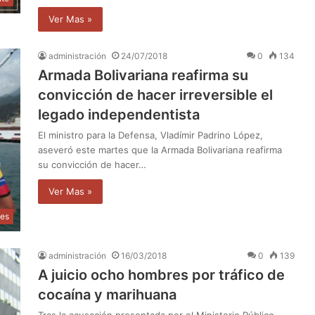
Ver Mas »
administración
24/07/2018
0
134
Armada Bolivariana reafirma su
convicción de hacer irreversible el
legado independentista
El ministro para la Defensa, Vladímir Padrino López,
aseveró este martes que la Armada Bolivariana reafirma
su convicción de hacer…
Ver Mas »
les
administración
16/03/2018
0
139
A juicio ocho hombres por tráfico de
cocaína y marihuana
Tras la acusación presentada por el Ministerio Público,