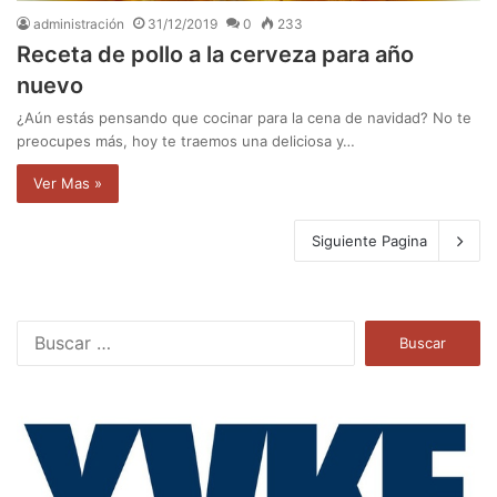
administración
31/12/2019
0
233
Receta de pollo a la cerveza para año
nuevo
¿Aún estás pensando que cocinar para la cena de navidad? No te
preocupes más, hoy te traemos una deliciosa y…
Ver Mas »
Siguiente Pagina
B
u
s
c
a
r
: