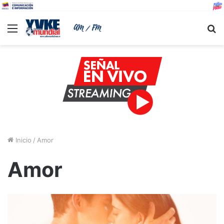
Menu
B
Inicio
/
Amor
Amor