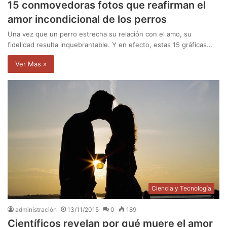
15 conmovedoras fotos que reafirman el
amor incondicional de los perros
Una vez que un perro estrecha su relación con el amo, su
fidelidad resulta inquebrantable. Y en efecto, estas 15 gráficas…
Ver Mas »
Ciencia y Tecnología
administración
13/11/2015
0
189
Científicos revelan por qué muere el amor