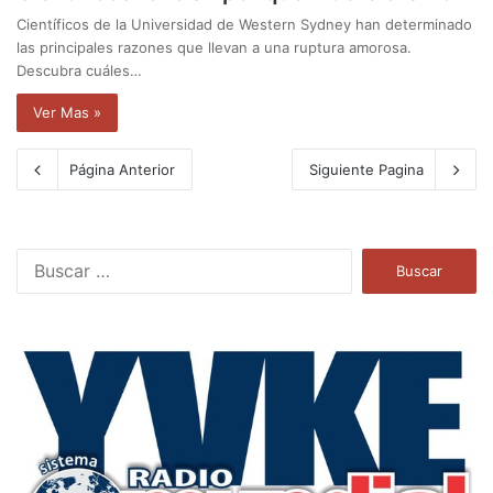
Científicos de la Universidad de Western Sydney han determinado
las principales razones que llevan a una ruptura amorosa.
Descubra cuáles…
Ver Mas »
Página Anterior
Siguiente Pagina
B
u
s
c
a
r
: