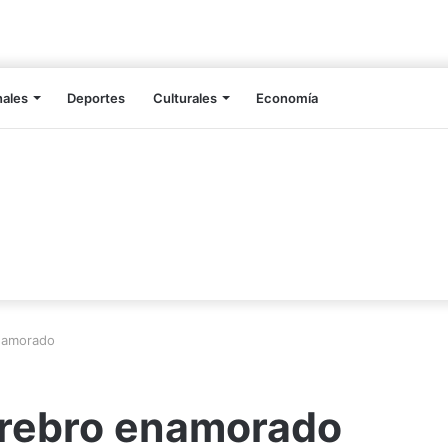
nales
Deportes
Culturales
Economía
enamorado
cerebro enamorado