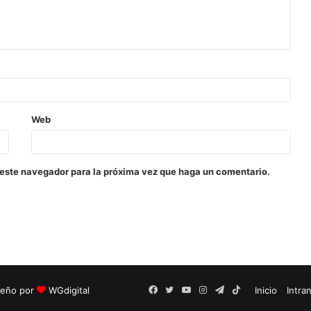
Web
 este navegador para la próxima vez que haga un comentario.
seño por
WGdigital
Facebook
Twitter
YouTube
Instagram
Telegram
TikTok
Inicio
Intra