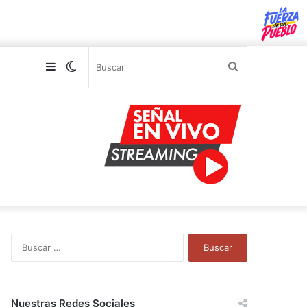
Sidebar
Switch
Buscar
skin
B
u
s
c
a
Nuestras Redes Sociales