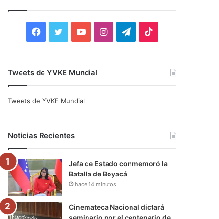
r
:
F
T
Y
I
T
T
a
w
o
n
e
i
c
i
u
s
l
k
Tweets de YVKE Mundial
e
t
T
t
e
T
Tweets de YVKE Mundial
b
t
u
a
g
o
o
e
b
g
r
k
Noticias Recientes
o
r
e
r
a
Jefa de Estado conmemoró la
k
a
m
Batalla de Boyacá
hace 14 minutos
m
Cinemateca Nacional dictará
seminario por el centenario de