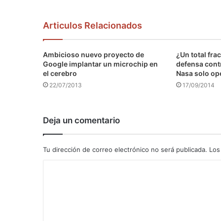
Articulos Relacionados
Ambicioso nuevo proyecto de
¿Un total fra
Google implantar un microchip en
defensa contr
el cerebro
Nasa solo op
22/07/2013
17/09/2014
Deja un comentario
Tu dirección de correo electrónico no será publicada.
Los
C
o
m
e