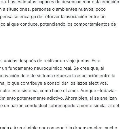
foria. Los estímulos capaces de desencadenar esta emoción
ón a situaciones, personas o ambientes nuevos, poco
mpensa se encarga de reforzar la asociación entre un
rico al que conduce, potenciando los comportamientos de
 unidas después de realizar un viaje juntas. Esta
r un fundamento neuroquímico real. Se cree que, al
ctivación de este sistema refuerza la asociación entre la
na, lo que contribuye a consolidar los lazos afectivos.
timular este sistema, como hace el amor. Aunque –todavía-
imiento potentemente adictivo. Ahora bien, si se analizan
bre un patrón conductual sobrecogedoramente similar al del
erada e irreprimible por conseguir la droga; emplea mucho