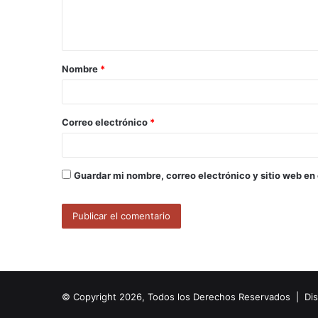
n
t
a
Nombre
*
r
i
o
Correo electrónico
*
*
Guardar mi nombre, correo electrónico y sitio web en
© Copyright 2026, Todos los Derechos Reservados | Di