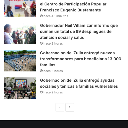
el Centro de Participación Popular
Francisco Eugenio Bustamante
hace 45 minutos
Gobernador Neil Villamizar informó que
suman un total de 69 despliegues de
atención social y salud
hace 2 horas
Gobernación del Zulia entregó nuevos
transformadores para beneficiar a 13.000
familias
hace 2 horas
Gobernación del Zulia entregó ayudas
sociales y ténicas a familias vulnerables
hace 2 horas
P
S
á
i
g
g