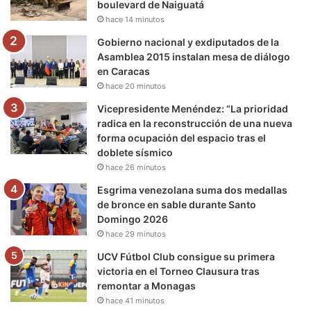
boulevard de Naiguatá
k
a
m
hace 14 minutos
m
Gobierno nacional y exdiputados de la
Asamblea 2015 instalan mesa de diálogo
en Caracas
hace 20 minutos
Vicepresidente Menéndez: “La prioridad
radica en la reconstrucción de una nueva
forma ocupación del espacio tras el
doblete sísmico
hace 26 minutos
Esgrima venezolana suma dos medallas
de bronce en sable durante Santo
Domingo 2026
hace 29 minutos
UCV Fútbol Club consigue su primera
victoria en el Torneo Clausura tras
remontar a Monagas
hace 41 minutos