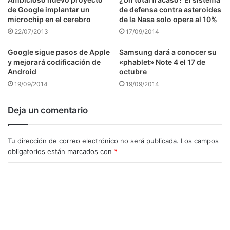
de Google implantar un
de defensa contra asteroides
microchip en el cerebro
de la Nasa solo opera al 10%
22/07/2013
17/09/2014
Google sigue pasos de Apple
Samsung dará a conocer su
y mejorará codificación de
«phablet» Note 4 el 17 de
Android
octubre
19/09/2014
19/09/2014
Deja un comentario
Tu dirección de correo electrónico no será publicada.
Los campos
obligatorios están marcados con
*
C
o
m
e