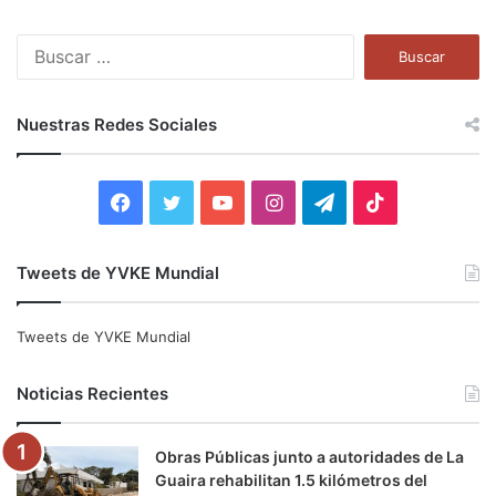
B
u
s
c
Nuestras Redes Sociales
a
r
:
F
T
Y
I
T
T
a
w
o
n
e
i
Tweets de YVKE Mundial
c
i
u
s
l
k
e
t
T
t
e
T
Tweets de YVKE Mundial
b
t
u
a
g
o
Noticias Recientes
o
e
b
g
r
k
Obras Públicas junto a autoridades de La
o
r
e
r
a
Guaira rehabilitan 1.5 kilómetros del