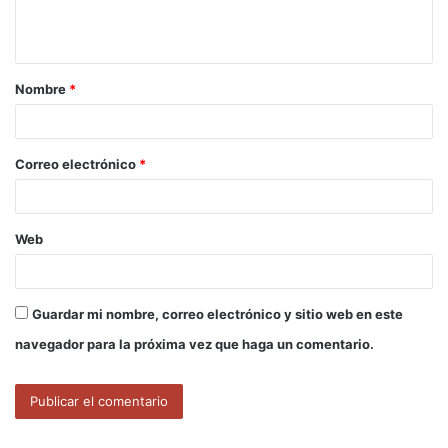
n
t
a
Nombre
*
r
i
o
Correo electrónico
*
*
Web
Guardar mi nombre, correo electrónico y sitio web en este
navegador para la próxima vez que haga un comentario.