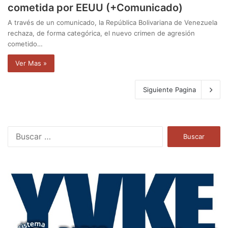
cometida por EEUU (+Comunicado)
A través de un comunicado, la República Bolivariana de Venezuela
rechaza, de forma categórica, el nuevo crimen de agresión
cometido…
Ver Mas »
Siguiente Pagina
B
u
s
c
a
r
: