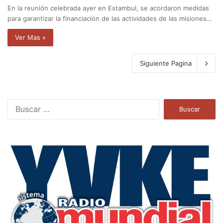
En la reunión celebrada ayer en Estambul, se acordaron medidas
para garantizar la financiación de las actividades de las misiones…
Ver Mas »
Siguiente Pagina
B
u
s
c
a
r
: