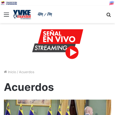
Menu
B
Inicio
/
Acuerdos
Acuerdos