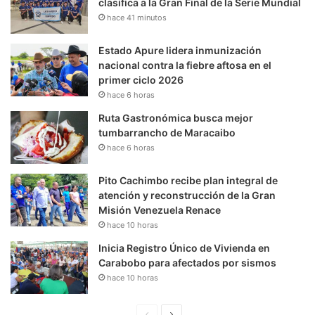
clasifica a la Gran Final de la Serie Mundial
hace 41 minutos
Estado Apure lidera inmunización
nacional contra la fiebre aftosa en el
primer ciclo 2026
hace 6 horas
Ruta Gastronómica busca mejor
tumbarrancho de Maracaibo
hace 6 horas
Pito Cachimbo recibe plan integral de
atención y reconstrucción de la Gran
Misión Venezuela Renace
hace 10 horas
Inicia Registro Único de Vivienda en
Carabobo para afectados por sismos
hace 10 horas
P
S