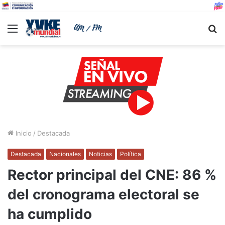
Menu
B
Inicio
/
Destacada
Destacada
Nacionales
Noticias
Política
Rector principal del CNE: 86 %
del cronograma electoral se
ha cumplido