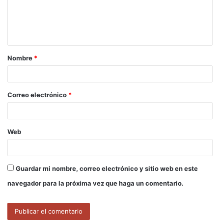
e
n
t
a
Nombre
*
r
i
o
Correo electrónico
*
*
Web
Guardar mi nombre, correo electrónico y sitio web en este
navegador para la próxima vez que haga un comentario.