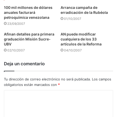
100 mil millones de dólares
Arranca campaña de
anuales facturará
erradicación de la Rubéola
petroquímica venezolana
01/10/2007
23/09/2007
Afinan detalles para primera
AN puede modificar
graduación Misión Sucre-
cualquiera de los 33
UBV
artículos de la Reforma
02/10/2007
04/10/2007
Deja un comentario
Tu dirección de correo electrónico no será publicada.
Los campos
obligatorios están marcados con
*
C
o
m