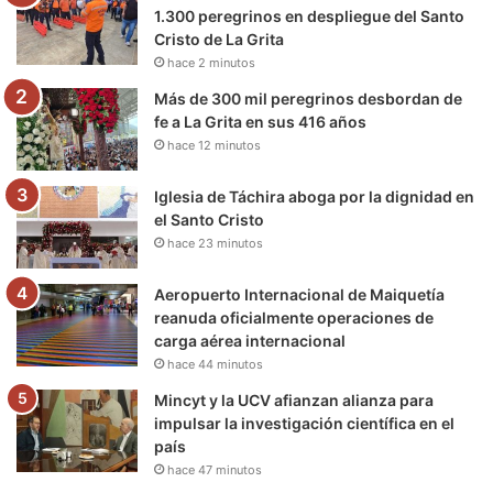
o
r
e
r
a
1.300 peregrinos en despliegue del Santo
Cristo de La Grita
k
a
m
hace 2 minutos
m
Más de 300 mil peregrinos desbordan de
fe a La Grita en sus 416 años
hace 12 minutos
Iglesia de Táchira aboga por la dignidad en
el Santo Cristo
hace 23 minutos
Aeropuerto Internacional de Maiquetía
reanuda oficialmente operaciones de
carga aérea internacional
hace 44 minutos
Mincyt y la UCV afianzan alianza para
impulsar la investigación científica en el
país
hace 47 minutos