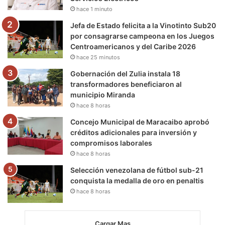
k
a
m
hace 1 minuto
m
Jefa de Estado felicita a la Vinotinto Sub20
por consagrarse campeona en los Juegos
Centroamericanos y del Caribe 2026
hace 25 minutos
Gobernación del Zulia instala 18
transformadores beneficiaron al
municipio Miranda
hace 8 horas
Concejo Municipal de Maracaibo aprobó
créditos adicionales para inversión y
compromisos laborales
hace 8 horas
Selección venezolana de fútbol sub-21
conquista la medalla de oro en penaltis
hace 8 horas
Cargar Mas