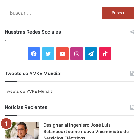
B
u
s
c
Nuestras Redes Sociales
a
r
:
F
T
Y
I
T
T
a
w
o
n
e
i
Tweets de YVKE Mundial
c
i
u
s
l
k
e
t
T
t
e
T
Tweets de YVKE Mundial
b
t
u
a
g
o
Noticias Recientes
o
e
b
g
r
k
Designan al ingeniero José Luis
o
r
e
r
a
Betancourt como nuevo Viceministro de
Servicios Eléctricos