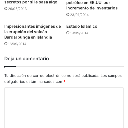
secretos por si le pasa algo
petróleo en EE.UU. por
incremento de inventarios
26/06/2013
23/01/2014
Impresionantes imágenes de
Estado Islámico
la erupción del volcán
19/09/2014
Bardarbunga en Islandia
16/09/2014
Deja un comentario
Tu dirección de correo electrónico no será publicada.
Los campos
obligatorios están marcados con
*
C
o
m
e
n