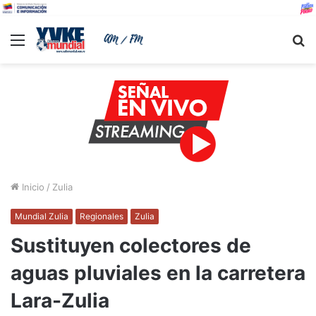
Menu
B
Inicio
/
Zulia
Mundial Zulia
Regionales
Zulia
Sustituyen colectores de
aguas pluviales en la carretera
Lara-Zulia