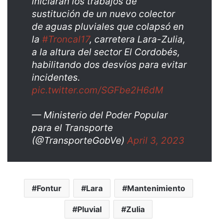
iniciarán los trabajos de
sustitución de un nuevo colector
de aguas pluviales que colapsó en
la
#Troncal17
, carretera Lara-Zulia,
a la altura del sector El Cordobés,
habilitando dos desvíos para evitar
incidentes.
pic.twitter.com/SGFbe2H6dM
— Ministerio del Poder Popular
para el Transporte
(@TransporteGobVe)
April 3, 2023
Fontur
Lara
Mantenimiento
Pluvial
Zulia