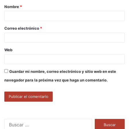
Nombre
*
r
i
o
Correo electrónico
*
*
Web
Guardar mi nombre, correo electrónico y sitio web en este
navegador para la próxima vez que haga un comentario.
B
u