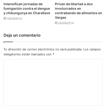
Intensifican jornadas de
Privan de libertad a dos
fumigación contra el dengue
involucrados en
y chikungunya en Charallave
contrabando de alimentos en
Vargas
19/09/2014
24/09/2014
Deja un comentario
Tu dirección de correo electrónico no será publicada.
Los campos
obligatorios están marcados con
*
C
o
m
e
n
t
a