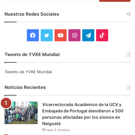
s
c
Nuestras Redes Sociales
a
r
:
F
T
Y
I
T
T
a
w
o
n
e
i
Tweets de YVKE Mundial
c
i
u
s
l
k
e
t
T
t
e
T
Tweets de YVKE Mundial
b
t
u
a
g
o
Noticias Recientes
o
e
b
g
r
k
Vicerrectorado Académico de la UCV y
o
r
e
r
a
Embajada de Portugal atendieron a 500
personas afectadas por los sismos en
k
a
m
Naiguatá
hace 2 minutos
m