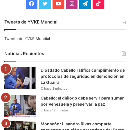
F
T
Y
I
T
T
a
w
o
n
e
i
Tweets de YVKE Mundial
c
i
u
s
l
k
e
t
T
t
e
T
Tweets de YVKE Mundial
b
t
u
a
g
o
Noticias Recientes
o
e
b
g
r
k
Diosdado Cabello ratifica cumplimiento de
o
r
e
r
a
protocolos de seguridad en demolición en
La Guaira
k
a
m
hace 3 minutos
m
Cabello: el diálogo debe servir para sumar
por Venezuela y preservar la paz
hace 12 minutos
Monseñor Lisandro Rivas comparte
encuentro con niños peregrinos del Santo