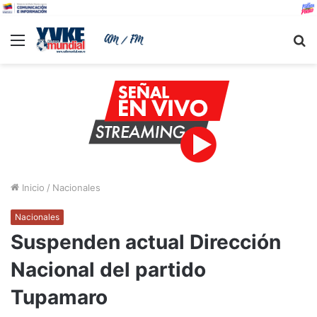
Menu
B
Inicio
/
Nacionales
Nacionales
Suspenden actual Dirección
Nacional del partido
Tupamaro