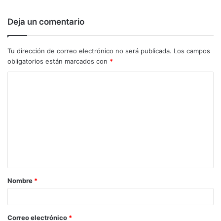
Deja un comentario
Tu dirección de correo electrónico no será publicada.
Los campos
obligatorios están marcados con
*
C
o
m
e
n
t
a
Nombre
*
r
i
o
Correo electrónico
*