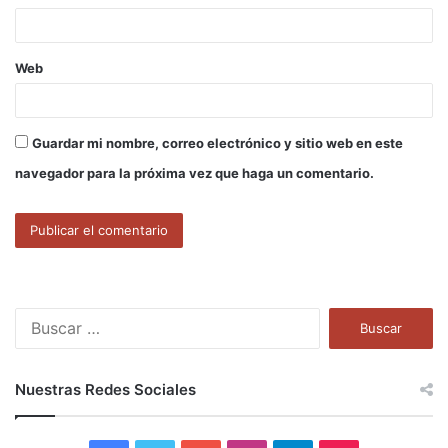
*
Web
Guardar mi nombre, correo electrónico y sitio web en este
navegador para la próxima vez que haga un comentario.
B
u
s
c
Nuestras Redes Sociales
a
r
: