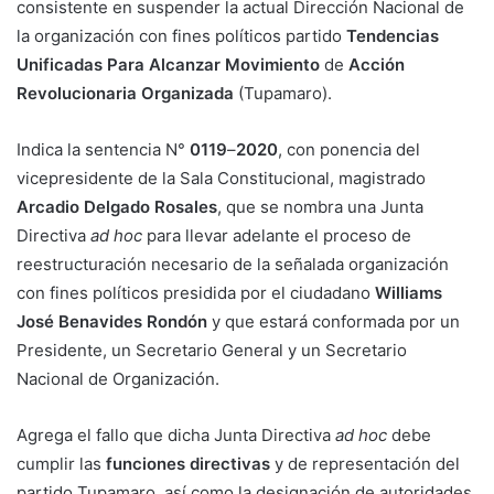
consistente en suspender la actual Dirección Nacional de
la organización con fines políticos partido
Tendencias
Unificadas
Para
Alcanzar
Movimiento
de
Acción
Revolucionaria
Organizada
(Tupamaro).
Indica la sentencia N°
0119
–
2020
, con ponencia del
vicepresidente de la Sala Constitucional, magistrado
Arcadio
Delgado
Rosales
, que se nombra una Junta
Directiva
ad hoc
para llevar adelante el proceso de
reestructuración necesario de la señalada organización
con fines políticos presidida por el ciudadano
Williams
José
Benavides
Rondón
y que estará conformada por un
Presidente, un Secretario General y un Secretario
Nacional de Organización.
Agrega el fallo que dicha Junta Directiva
ad hoc
debe
cumplir las
funciones
directivas
y de representación del
partido Tupamaro, así como la designación de autoridades