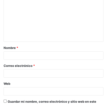
o
m
e
n
t
a
Nombre
*
r
i
o
Correo electrónico
*
*
Web
Guardar mi nombre, correo electrónico y sitio web en este