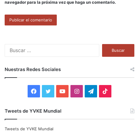
navegador para la próxima vez que haga un comentario.
B
u
s
c
Nuestras Redes Sociales
a
r
:
F
T
Y
I
T
T
a
w
o
n
e
i
Tweets de YVKE Mundial
c
i
u
s
l
k
e
t
T
t
e
T
Tweets de YVKE Mundial