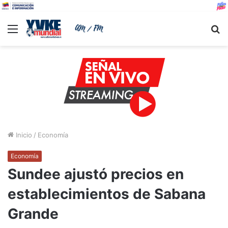
Menu
B
Inicio
/
Economía
Economía
Sundee ajustó precios en
establecimientos de Sabana
Grande