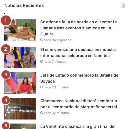
b
t
u
a
g
o
Noticias Recientes
o
e
b
g
r
k
Se atiende falla de borde en el sector La
o
r
e
r
a
Llanada tras eventos sísmicos en La
Guaira
k
a
m
hace 36 segundos
m
El cine venezolano destaca en muestra
internacional celebrada en Namibia
hace 7 minutos
Jefa de Estado conmemoró la Batalla de
Boyacá
hace 23 minutos
Cinemateca Nacional dictará seminario
por el centenario de Margot Benacerraf
hace 32 minutos
La Vinotinto clasifica a la gran final del