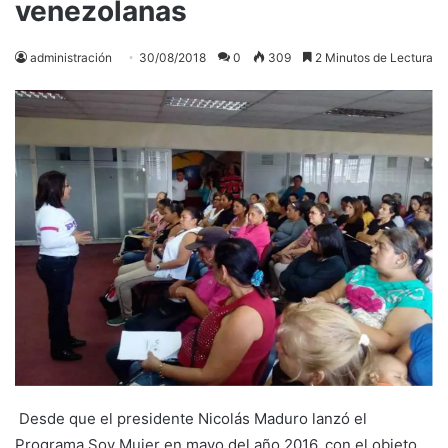
venezolanas
administración
30/08/2018
0
309
2 Minutos de Lectura
Desde que el presidente Nicolás Maduro lanzó el
Programa Soy Mujer en mayo del año 2016, con el objeto