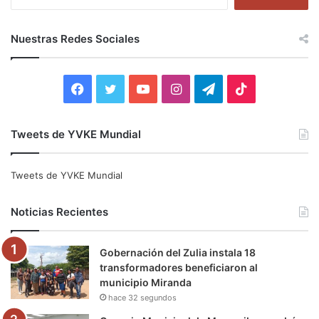
u
s
c
Nuestras Redes Sociales
a
r
:
F
T
Y
I
T
T
a
w
o
n
e
i
Tweets de YVKE Mundial
c
i
u
s
l
k
e
t
T
t
e
T
Tweets de YVKE Mundial
b
t
u
a
g
o
Noticias Recientes
o
e
b
g
r
k
Gobernación del Zulia instala 18
o
r
e
r
a
transformadores beneficiaron al
municipio Miranda
k
a
m
hace 32 segundos
m