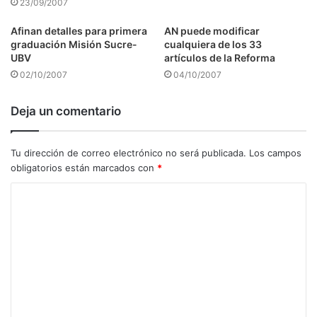
23/09/2007
Afinan detalles para primera
AN puede modificar
graduación Misión Sucre-
cualquiera de los 33
UBV
artículos de la Reforma
02/10/2007
04/10/2007
Deja un comentario
Tu dirección de correo electrónico no será publicada.
Los campos
obligatorios están marcados con
*
C
o
m
e
n
t