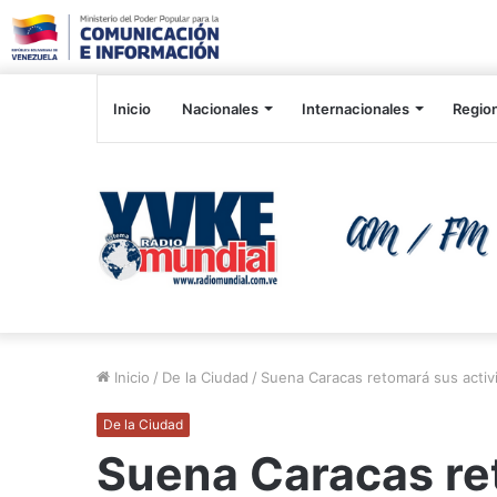
Inicio
Nacionales
Internacionales
Regio
Inicio
/
De la Ciudad
/
Suena Caracas retomará sus acti
De la Ciudad
Suena Caracas re