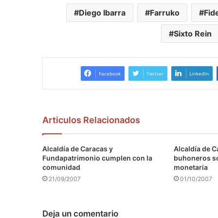
Diego Ibarra
Farruko
Fid
Sixto Rein
Facebook
Twitter
LinkedIn
Articulos Relacionados
Alcaldía de Caracas y
Alcaldía de C
Fundapatrimonio cumplen con la
buhoneros s
comunidad
monetaria
21/09/2007
01/10/2007
Deja un comentario