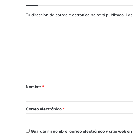
Tu dirección de correo electrónico no será publicada.
Los
C
o
m
e
n
t
a
Nombre
*
r
i
o
Correo electrónico
*
*
Guardar mi nombre, correo electrónico y sitio web en