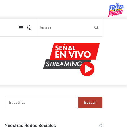
Sidebar
Switch
Buscar
skin
B
u
s
c
a
Nuestras Redes Sociales