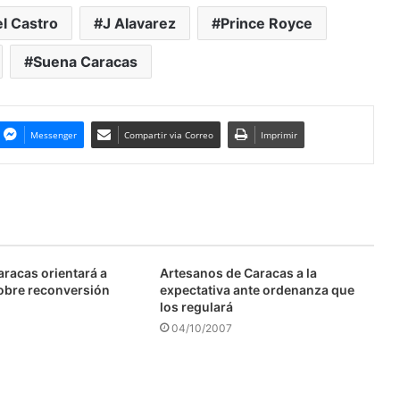
el Castro
J Alavarez
Prince Royce
Suena Caracas
Messenger
Compartir via Correo
Imprimir
aracas orientará a
Artesanos de Caracas a la
obre reconversión
expectativa ante ordenanza que
los regulará
04/10/2007