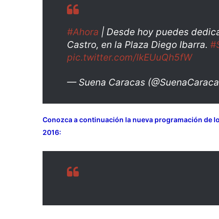
#Ahora
| Desde hoy puedes dedica
Castro, en la Plaza Diego Ibarra.
#
pic.twitter.com/lkEUuQh5fW
— Suena Caracas (@SuenaCarac
Conozca a continuación la nueva programación de lo
2016: