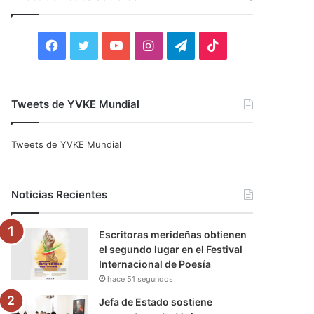
r
:
F
T
Y
I
T
T
a
w
o
n
e
i
c
i
u
s
l
k
Tweets de YVKE Mundial
e
t
T
t
e
T
Tweets de YVKE Mundial
b
t
u
a
g
o
o
e
b
g
r
k
Noticias Recientes
o
r
e
r
a
Escritoras merideñas obtienen
k
a
m
el segundo lugar en el Festival
Internacional de Poesía
m
hace 51 segundos
Jefa de Estado sostiene