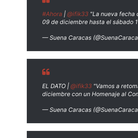
#Ahora
|
@ifik33
"La nueva fecha 
09 de diciembre hasta el sábado 
— Suena Caracas (@SuenaCarac
EL DATO |
@ifik33
"Vamos a retom
diciembre con un Homenaje al Co
— Suena Caracas (@SuenaCarac