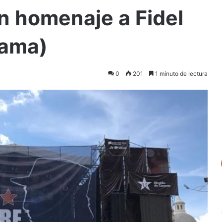
n homenaje a Fidel
rama)
0
201
1 minuto de lectura