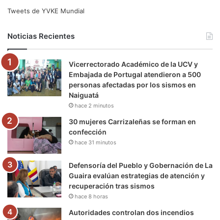
e
t
T
t
e
T
Tweets de YVKE Mundial
b
t
u
a
g
o
Noticias Recientes
o
e
b
g
r
k
Vicerrectorado Académico de la UCV y
o
r
e
r
a
Embajada de Portugal atendieron a 500
personas afectadas por los sismos en
k
a
m
Naiguatá
hace 2 minutos
m
30 mujeres Carrizaleñas se forman en
confección
hace 31 minutos
Defensoría del Pueblo y Gobernación de La
Guaira evalúan estrategias de atención y
recuperación tras sismos
hace 8 horas
Autoridades controlan dos incendios