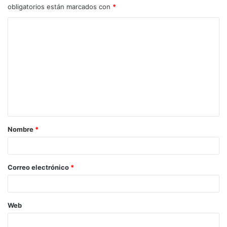
obligatorios están marcados con
*
C
o
m
e
n
t
a
Nombre
*
r
i
o
Correo electrónico
*
*
Web