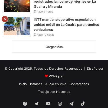
registrados la noche del viernes en La
Guaira y Miranda
hace 9 horas
INTT mantiene operativo especial con
unidad móvil en La Guaira para trámites
vehiculares
hace 10 horas
Cargar Mas
© Copyright 2026, Todos los Derechos Reservados | Diseño por
WGdigital
Inicio
Intranet
Audio en Vivo
Contáctenos
Trabaja con Nosotros
Facebook
Twitter
YouTube
Instagram
Telegram
TikTok