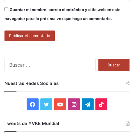
Guardar mi nombre, correo electrónico y sitio web en este
navegador para la próxima vez que haga un comentario.
B
u
s
c
Nuestras Redes Sociales
a
r
:
F
T
Y
I
T
T
a
w
o
n
e
i
Tweets de YVKE Mundial
c
i
u
s
l
k