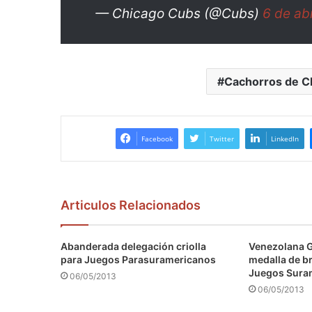
— Chicago Cubs (@Cubs)
6 de ab
Cachorros de C
Facebook
Twitter
LinkedIn
Articulos Relacionados
Abanderada delegación criolla
Venezolana 
para Juegos Parasuramericanos
medalla de b
Juegos Sura
06/05/2013
06/05/2013