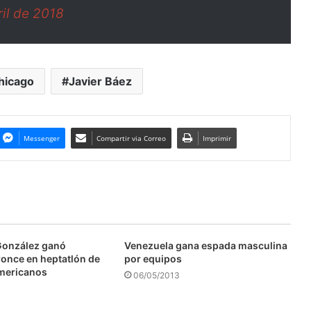
ril de 2018
hicago
Javier Báez
Messenger
Compartir via Correo
Imprimir
González ganó
Venezuela gana espada masculina
ronce en heptatlón de
por equipos
mericanos
06/05/2013