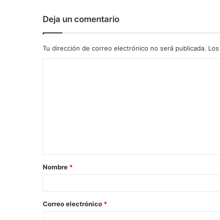
Deja un comentario
Tu dirección de correo electrónico no será publicada.
Los
C
o
m
e
n
t
a
Nombre
*
r
i
o
Correo electrónico
*
*