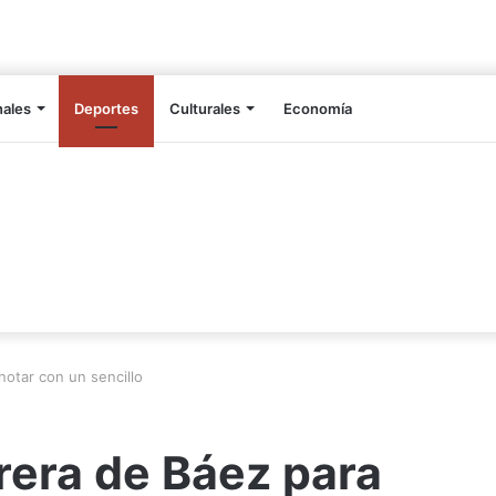
nales
Deportes
Culturales
Economía
otar con un sencillo
rera de Báez para