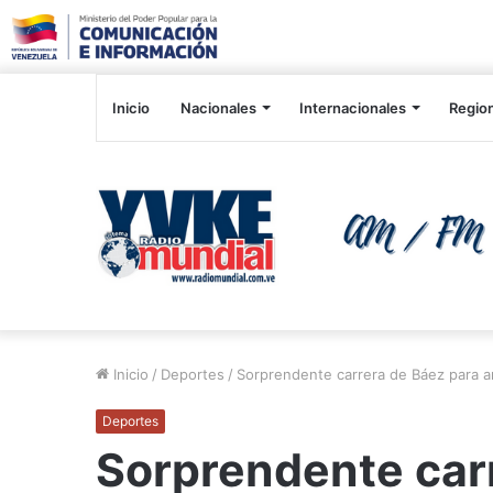
Inicio
Nacionales
Internacionales
Regio
Inicio
/
Deportes
/
Sorprendente carrera de Báez para an
Deportes
Sorprendente car