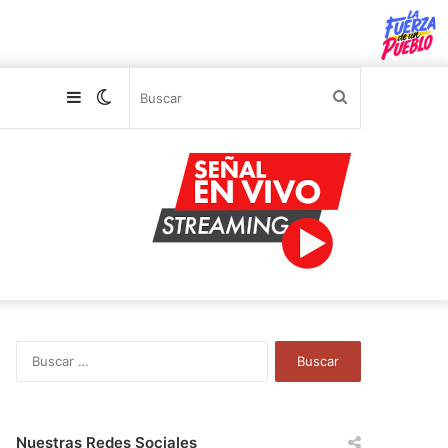
Sidebar
Switch
Buscar
skin
B
u
s
c
a
Nuestras Redes Sociales