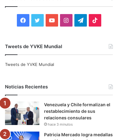
r
:
F
T
Y
I
T
T
a
w
o
n
e
i
c
i
u
s
l
k
Tweets de YVKE Mundial
e
t
T
t
e
T
Tweets de YVKE Mundial
b
t
u
a
g
o
o
e
b
g
r
k
Noticias Recientes
o
r
e
r
a
Venezuela y Chile formalizan el
k
a
m
restablecimiento de sus
relaciones consulares
m
hace 3 minutos
Patricia Mercado logra medallas