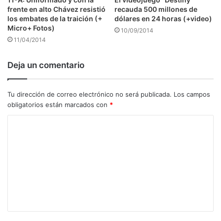
frente en alto Chávez resistió
recauda 500 millones de
los embates de la traición (+
dólares en 24 horas (+video)
Micro+ Fotos)
10/09/2014
11/04/2014
Deja un comentario
Tu dirección de correo electrónico no será publicada.
Los campos
obligatorios están marcados con
*
C
o
m
e
n
t
a