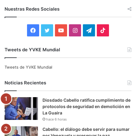
c
Nuestras Redes Sociales
a
r
:
F
T
Y
I
T
T
a
w
o
n
e
i
Tweets de YVKE Mundial
c
i
u
s
l
k
e
t
T
t
e
T
Tweets de YVKE Mundial
b
t
u
a
g
o
Noticias Recientes
o
e
b
g
r
k
Diosdado Cabello ratifica cumplimiento de
o
r
e
r
a
protocolos de seguridad en demolición en
La Guaira
k
a
m
hace 6 horas
m
Cabello: el diálogo debe servir para sumar
por Venezuela y preservar la paz