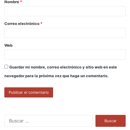
Nombre
*
r
i
o
Correo electrónico
*
*
Web
Guardar mi nombre, correo electrónico y sitio web en este
navegador para la próxima vez que haga un comentario.
B
u
s