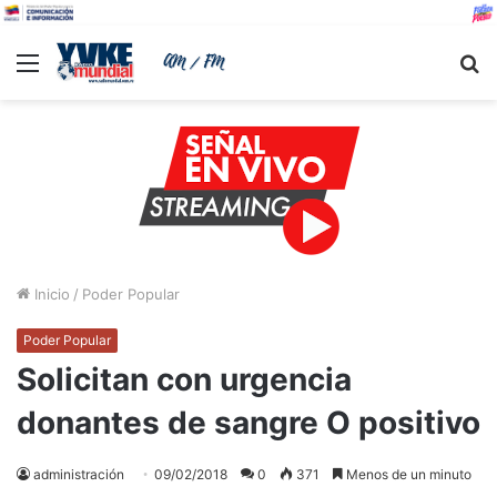
Menu
B
Inicio
/
Poder Popular
Poder Popular
Solicitan con urgencia
donantes de sangre O positivo
administración
09/02/2018
0
371
Menos de un minuto