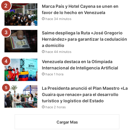
m
Marca País y Hotel Cayena se unen en
favor de lo hecho en Venezuela
hace 34 minutos
Saime despliega la Ruta «José Gregorio
Hernández» para garantizar la cedulación
a domicilio
hace 44 minutos
Venezuela destaca en la Olimpiada
Internacional de Inteligencia Artificial
hace 1 hora
La Presidenta anunció el Plan Maestro «La
Guaira que renace» para el desarrollo
turístico y logístico del Estado
hace 2 horas
Cargar Mas