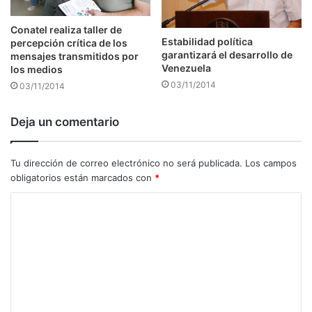
Conatel realiza taller de
Estabilidad política
percepción crítica de los
garantizará el desarrollo de
mensajes transmitidos por
Venezuela
los medios
03/11/2014
03/11/2014
Deja un comentario
Tu dirección de correo electrónico no será publicada.
Los campos
obligatorios están marcados con
*
C
o
m
e
n
t