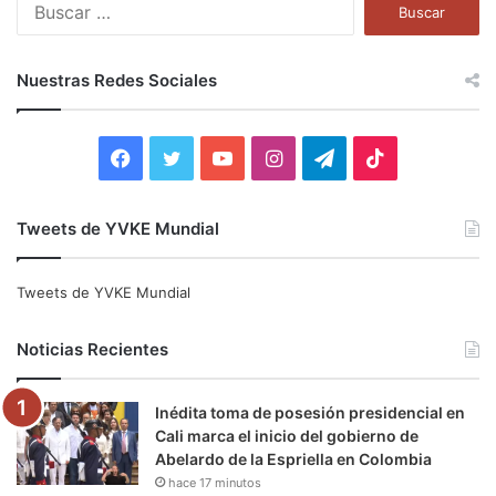
B
u
s
c
Nuestras Redes Sociales
a
r
:
F
T
Y
I
T
T
a
w
o
n
e
i
Tweets de YVKE Mundial
c
i
u
s
l
k
e
t
T
t
e
T
Tweets de YVKE Mundial
b
t
u
a
g
o
Noticias Recientes
o
e
b
g
r
k
Inédita toma de posesión presidencial en
o
r
e
r
a
Cali marca el inicio del gobierno de
Abelardo de la Espriella en Colombia
k
a
m
hace 17 minutos