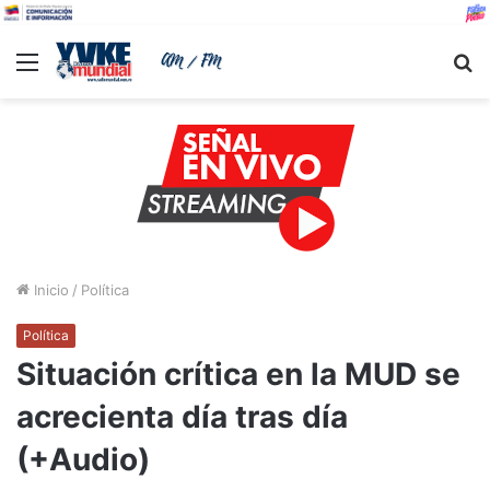
Menu
B
Inicio
/
Política
Política
Situación crítica en la MUD se
acrecienta día tras día
(+Audio)