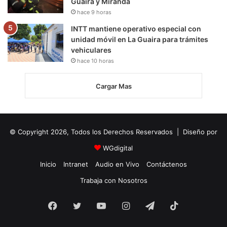
Guaira y Miranda
hace 9 horas
INTT mantiene operativo especial con
unidad móvil en La Guaira para trámites
vehiculares
hace 10 horas
Cargar Mas
© Copyright 2026, Todos los Derechos Reservados | Diseño por
WGdigital
Inicio
Intranet
Audio en Vivo
Contáctenos
Trabaja con Nosotros
Facebook
Twitter
YouTube
Instagram
Telegram
TikTok