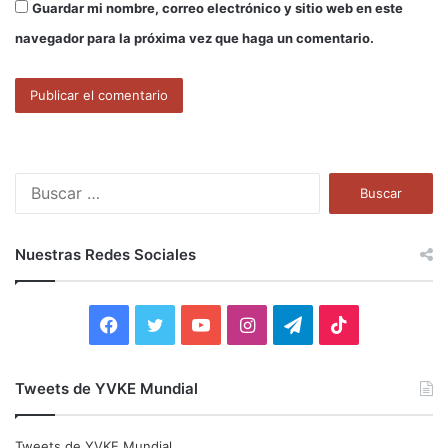
Guardar mi nombre, correo electrónico y sitio web en este
navegador para la próxima vez que haga un comentario.
B
u
s
c
Nuestras Redes Sociales
a
r
:
F
T
Y
I
T
T
a
w
o
n
e
i
Tweets de YVKE Mundial
c
i
u
s
l
k
e
t
T
t
e
T
Tweets de YVKE Mundial