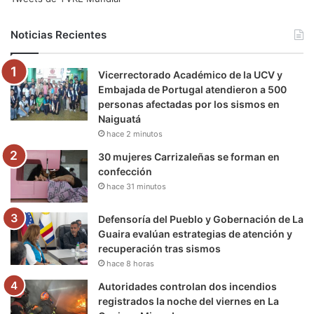
b
t
u
a
g
o
Noticias Recientes
o
e
b
g
r
k
Vicerrectorado Académico de la UCV y
o
r
e
r
a
Embajada de Portugal atendieron a 500
personas afectadas por los sismos en
k
a
m
Naiguatá
hace 2 minutos
m
30 mujeres Carrizaleñas se forman en
confección
hace 31 minutos
Defensoría del Pueblo y Gobernación de La
Guaira evalúan estrategias de atención y
recuperación tras sismos
hace 8 horas
Autoridades controlan dos incendios
registrados la noche del viernes en La