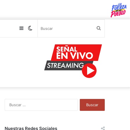
Sidebar
Switch
Buscar
skin
B
u
s
c
a
Nuestras Redes Sociales