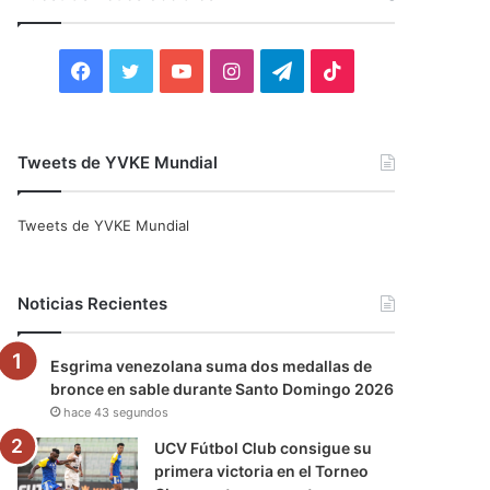
r
:
F
T
Y
I
T
T
a
w
o
n
e
i
c
i
u
s
l
k
Tweets de YVKE Mundial
e
t
T
t
e
T
Tweets de YVKE Mundial
b
t
u
a
g
o
o
e
b
g
r
k
Noticias Recientes
o
r
e
r
a
Esgrima venezolana suma dos medallas de
k
a
m
bronce en sable durante Santo Domingo 2026
hace 43 segundos
m
UCV Fútbol Club consigue su
primera victoria en el Torneo