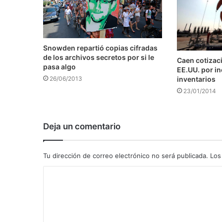
Snowden repartió copias cifradas
de los archivos secretos por si le
Caen cotizaci
pasa algo
EE.UU. por i
inventarios
26/06/2013
23/01/2014
Deja un comentario
Tu dirección de correo electrónico no será publicada.
Los
C
o
m
e