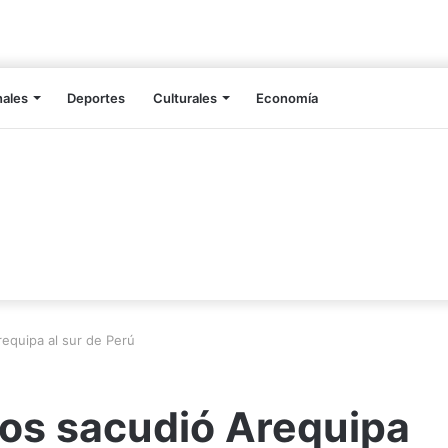
nales
Deportes
Culturales
Economía
equipa al sur de Perú
dos sacudió Arequipa