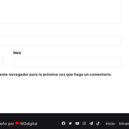
Web
 este navegador para la próxima vez que haga un comentario.
seño por
WGdigital
Facebook
Twitter
YouTube
Instagram
Telegram
TikTok
Inicio
Intra