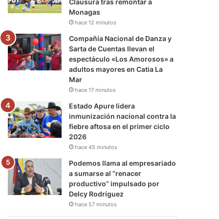
Clausura tras remontar a
Monagas
hace 12 minutos
Compañía Nacional de Danza y
Sarta de Cuentas llevan el
espectáculo «Los Amorosos» a
adultos mayores en Catia La
Mar
hace 17 minutos
Estado Apure lidera
inmunización nacional contra la
fiebre aftosa en el primer ciclo
2026
hace 45 minutos
Podemos llama al empresariado
a sumarse al “renacer
productivo” impulsado por
Delcy Rodríguez
hace 57 minutos