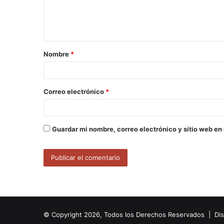
n
t
a
Nombre
*
r
i
o
Correo electrónico
*
*
Guardar mi nombre, correo electrónico y sitio web en
© Copyright 2026, Todos los Derechos Reservados | Di