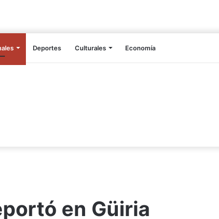
nales
Deportes
Culturales
Economía
eportó en Güiria