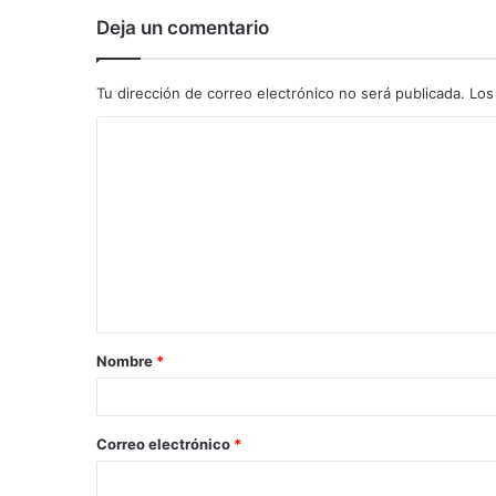
Deja un comentario
Tu dirección de correo electrónico no será publicada.
Los
C
o
m
e
n
t
a
Nombre
*
r
i
o
Correo electrónico
*
*