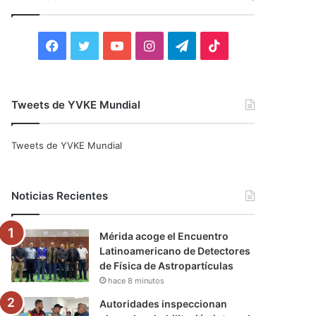
r
:
F
T
Y
I
T
T
a
w
o
n
e
i
c
i
u
s
l
k
Tweets de YVKE Mundial
e
t
T
t
e
T
Tweets de YVKE Mundial
b
t
u
a
g
o
o
e
b
g
r
k
Noticias Recientes
o
r
e
r
a
Mérida acoge el Encuentro
k
a
m
Latinoamericano de Detectores
de Física de Astropartículas
m
hace 8 minutos
Autoridades inspeccionan