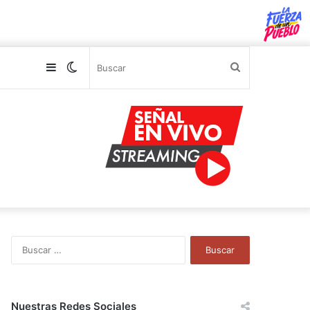
Sidebar
Switch
Buscar
skin
B
u
s
c
a
Nuestras Redes Sociales