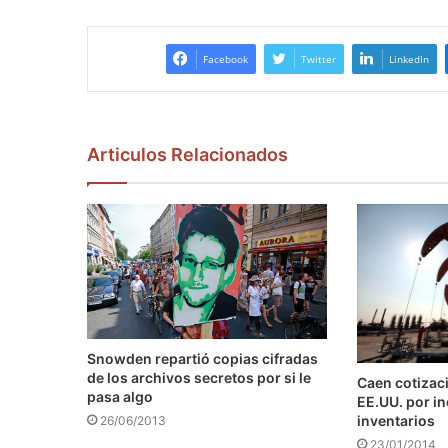
Facebook
Twitter
LinkedIn
Articulos Relacionados
Snowden repartió copias cifradas
de los archivos secretos por si le
Caen cotizaci
pasa algo
EE.UU. por i
inventarios
26/06/2013
23/01/2014