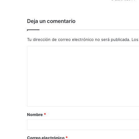
Deja un comentario
Tu dirección de correo electrónico no será publicada.
Los
C
o
m
e
n
t
a
Nombre
*
r
i
o
Correo electrónico
*