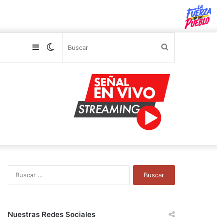
Sidebar
Switch
Buscar
skin
B
u
s
c
a
Nuestras Redes Sociales