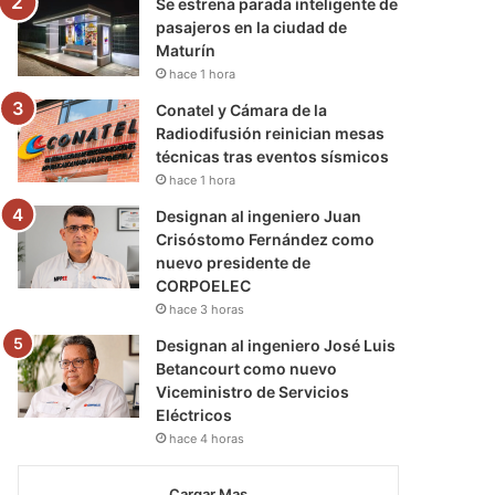
Se estrena parada inteligente de
pasajeros en la ciudad de
Maturín
hace 1 hora
Conatel y Cámara de la
Radiodifusión reinician mesas
técnicas tras eventos sísmicos
hace 1 hora
Designan al ingeniero Juan
Crisóstomo Fernández como
nuevo presidente de
CORPOELEC
hace 3 horas
Designan al ingeniero José Luis
Betancourt como nuevo
Viceministro de Servicios
Eléctricos
hace 4 horas
Cargar Mas