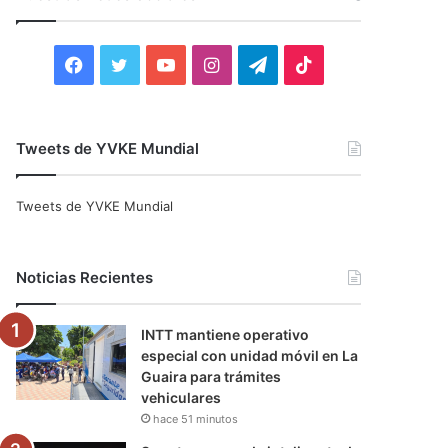
r
:
F
T
Y
I
T
T
a
w
o
n
e
i
c
i
u
s
l
k
Tweets de YVKE Mundial
e
t
T
t
e
T
Tweets de YVKE Mundial
b
t
u
a
g
o
o
e
b
g
r
k
Noticias Recientes
o
r
e
r
a
INTT mantiene operativo
k
a
m
especial con unidad móvil en La
Guaira para trámites
m
vehiculares
hace 51 minutos