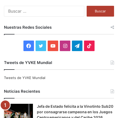
B
u
s
c
Nuestras Redes Sociales
a
r
:
F
T
Y
I
T
T
a
w
o
n
e
i
Tweets de YVKE Mundial
c
i
u
s
l
k
e
t
T
t
e
T
Tweets de YVKE Mundial
b
t
u
a
g
o
Noticias Recientes
o
e
b
g
r
k
Jefa de Estado felicita a la Vinotinto Sub20
o
r
e
r
a
por consagrarse campeona en los Juegos
Centroamericanos y del Caribe 2026