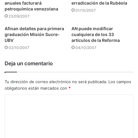
anuales facturará
erradicación de la Rubéola
petroquímica venezolana
01/10/2007
23/09/2007
Afinan detalles para primera
AN puede modificar
graduación Misión Sucre-
cualquiera de los 33
UBV
artículos de la Reforma
02/10/2007
04/10/2007
Deja un comentario
Tu dirección de correo electrónico no será publicada.
Los campos
obligatorios están marcados con
*
C
o
m
e
n