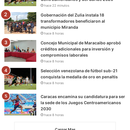
k
a
m
hace 22 minutos
m
Gobernación del Zulia instala 18
transformadores beneficiaron al
municipio Miranda
hace 8 horas
Concejo Municipal de Maracaibo aprobó
créditos adicionales para inversión y
compromisos laborales
hace 8 horas
Selección venezolana de fútbol sub-21
conquista la medalla de oro en penaltis
hace 8 horas
Caracas encamina su candidatura para ser
la sede de los Juegos Centroamericanos
2030
hace 8 horas
Cargar Mas