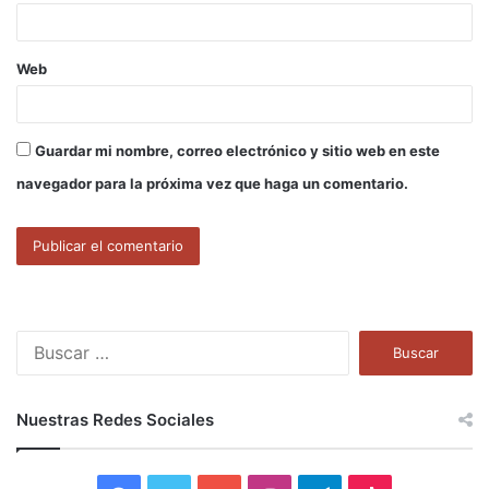
*
Web
Guardar mi nombre, correo electrónico y sitio web en este
navegador para la próxima vez que haga un comentario.
B
u
s
c
Nuestras Redes Sociales
a
r
: