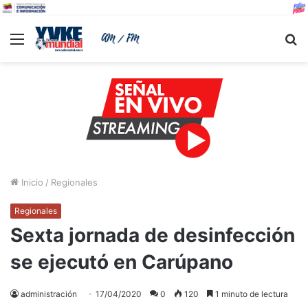
Menu
B
Inicio
/
Regionales
Regionales
Sexta jornada de desinfección
se ejecutó en Carúpano
administración
17/04/2020
0
120
1 minuto de lectura