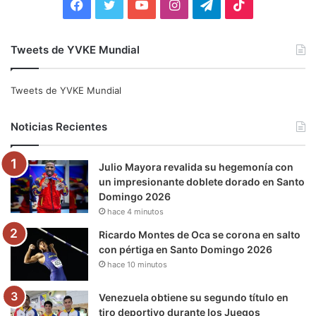
F
T
Y
I
T
T
a
w
o
n
e
i
Tweets de YVKE Mundial
c
i
u
s
l
k
e
t
T
t
e
T
Tweets de YVKE Mundial
b
t
u
a
g
o
Noticias Recientes
o
e
b
g
r
k
Julio Mayora revalida su hegemonía con
o
r
e
r
a
un impresionante doblete dorado en Santo
Domingo 2026
k
a
m
hace 4 minutos
m
Ricardo Montes de Oca se corona en salto
con pértiga en Santo Domingo 2026
hace 10 minutos
Venezuela obtiene su segundo título en
tiro deportivo durante los Juegos