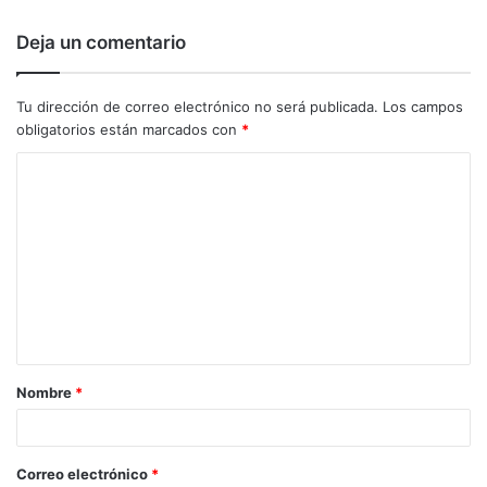
Deja un comentario
Tu dirección de correo electrónico no será publicada.
Los campos
obligatorios están marcados con
*
C
o
m
e
n
t
a
Nombre
*
r
i
o
Correo electrónico
*