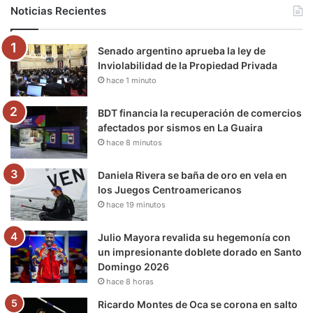
b
t
u
a
g
o
Noticias Recientes
o
e
b
g
r
k
Senado argentino aprueba la ley de
o
r
e
r
a
Inviolabilidad de la Propiedad Privada
hace 1 minuto
k
a
m
m
BDT financia la recuperación de comercios
afectados por sismos en La Guaira
hace 8 minutos
Daniela Rivera se baña de oro en vela en
los Juegos Centroamericanos
hace 19 minutos
Julio Mayora revalida su hegemonía con
un impresionante doblete dorado en Santo
Domingo 2026
hace 8 horas
Ricardo Montes de Oca se corona en salto