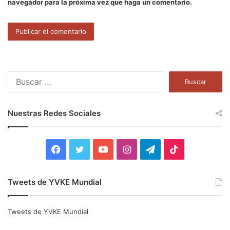
navegador para la próxima vez que haga un comentario.
B
u
s
c
Nuestras Redes Sociales
a
r
:
F
T
Y
I
T
T
a
w
o
n
e
i
Tweets de YVKE Mundial
c
i
u
s
l
k
e
t
T
t
e
T
Tweets de YVKE Mundial