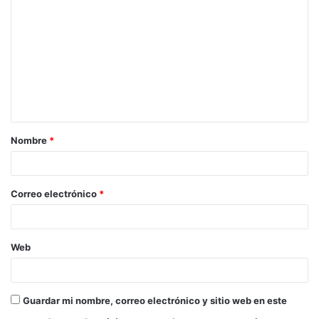
o
m
e
n
t
a
Nombre
*
r
i
o
Correo electrónico
*
*
Web
Guardar mi nombre, correo electrónico y sitio web en este