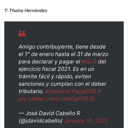
T: Thaina Hernández
Amigo contribuyente, tiene desde
el 1° de enero hasta el 31 de marzo
para declarar y pagar el
#ISLR
del
ejercicio fiscal 2021. Es en un
trámite fácil y rápido, eviten
sanciones y cumplan con el deber
tributario.
#DeclaraYPagaElISLR
pic.twitter.com/vWnOgVGEJS
— José David Cabello R
(@jdavidcabello)
January 10, 2022