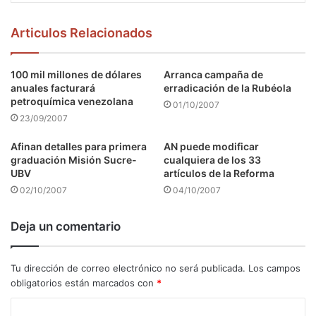
Articulos Relacionados
100 mil millones de dólares
Arranca campaña de
anuales facturará
erradicación de la Rubéola
petroquímica venezolana
01/10/2007
23/09/2007
Afinan detalles para primera
AN puede modificar
graduación Misión Sucre-
cualquiera de los 33
UBV
artículos de la Reforma
02/10/2007
04/10/2007
Deja un comentario
Tu dirección de correo electrónico no será publicada.
Los campos
obligatorios están marcados con
*
C