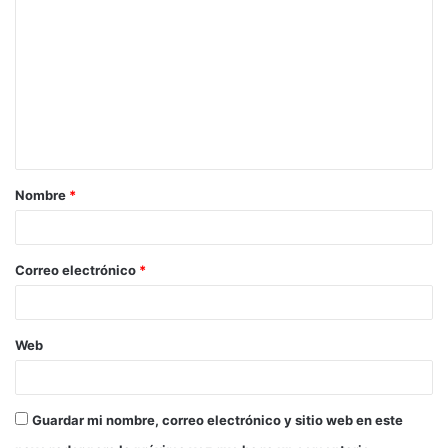
o
m
e
n
t
a
Nombre
*
r
i
o
Correo electrónico
*
*
Web
Guardar mi nombre, correo electrónico y sitio web en este