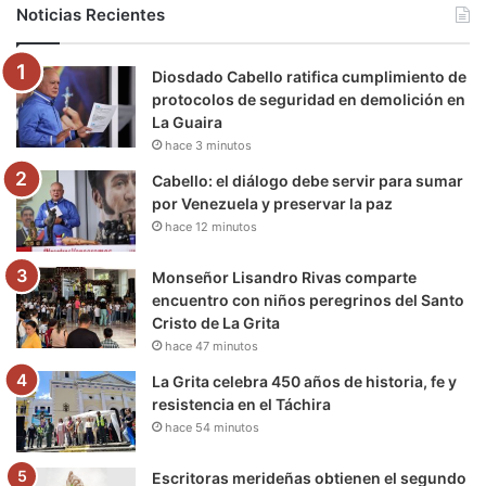
b
t
u
a
g
o
Noticias Recientes
o
e
b
g
r
k
Diosdado Cabello ratifica cumplimiento de
o
r
e
r
a
protocolos de seguridad en demolición en
La Guaira
k
a
m
hace 3 minutos
m
Cabello: el diálogo debe servir para sumar
por Venezuela y preservar la paz
hace 12 minutos
Monseñor Lisandro Rivas comparte
encuentro con niños peregrinos del Santo
Cristo de La Grita
hace 47 minutos
La Grita celebra 450 años de historia, fe y
resistencia en el Táchira
hace 54 minutos
Escritoras merideñas obtienen el segundo