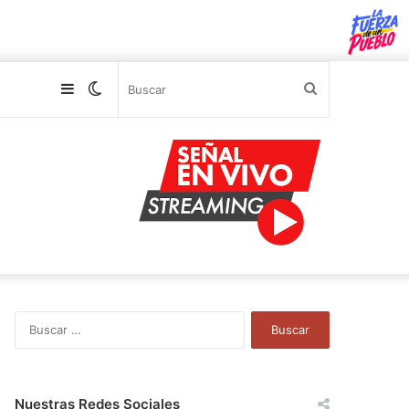
Sidebar
Switch
Buscar
skin
B
u
s
c
a
Nuestras Redes Sociales