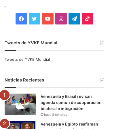
r
:
F
T
Y
I
T
T
a
w
o
n
e
i
c
i
u
s
l
k
Tweets de YVKE Mundial
e
t
T
t
e
T
Tweets de YVKE Mundial
b
t
u
a
g
o
o
e
b
g
r
k
Noticias Recientes
o
r
e
r
a
Venezuela y Brasil revisan
k
a
m
agenda común de cooperación
bilateral e integración
m
hace 8 minutos
Venezuela y Egipto reafirman