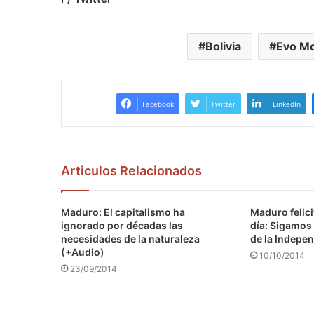
Bolivia
Evo Mo
Facebook
Twitter
LinkedIn
Articulos Relacionados
Maduro: El capitalismo ha
Maduro felici
ignorado por décadas las
día: Sigamos 
necesidades de la naturaleza
de la Indepen
(+Audio)
10/10/2014
23/09/2014