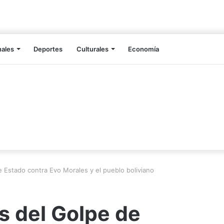
nales
Deportes
Culturales
Economía
 Estado contra Evo Morales y el pueblo boliviano
s del Golpe de