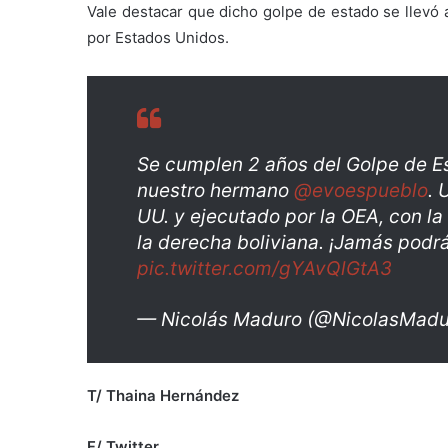
Vale destacar que dicho golpe de estado se llevó a
por Estados Unidos.
Se cumplen 2 años del Golpe de Es
nuestro hermano
@evoespueblo
. 
UU. y ejecutado por la OEA, con l
la derecha boliviana. ¡Jamás podrá
pic.twitter.com/gYAvQlGtA3
— Nicolás Maduro (@NicolasMad
T/ Thaina Hernández
F/ Twitter