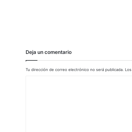
Deja un comentario
Tu dirección de correo electrónico no será publicada.
Los
C
o
m
e
n
t