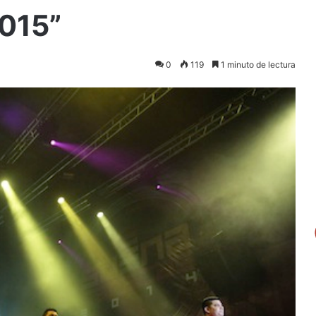
015”
0
119
1 minuto de lectura