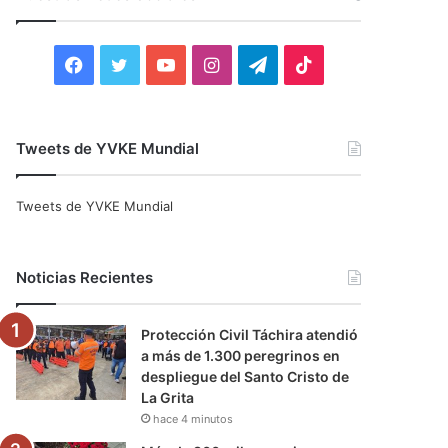
r
:
F
T
Y
I
T
T
a
w
o
n
e
i
c
i
u
s
l
k
Tweets de YVKE Mundial
e
t
T
t
e
T
Tweets de YVKE Mundial
b
t
u
a
g
o
o
e
b
g
r
k
Noticias Recientes
o
r
e
r
a
Protección Civil Táchira atendió
k
a
m
a más de 1.300 peregrinos en
despliegue del Santo Cristo de
m
La Grita
hace 4 minutos