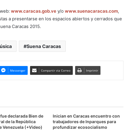
s web:
www.caracas.gob.ve
y/o
www.suenacaracas.com
,
stas a presentarse en los espacios abiertos y cerrados que
Suena Caracas 2015.
úsica
Suena Caracas
Messenger
Compartir via Correo
Imprimir
fue declarada Bien de
Inician en Caracas encuentro con
ral de la República
trabajadores de Inparques para
de Venezuela (+Video)
profundizar ecosocialismo