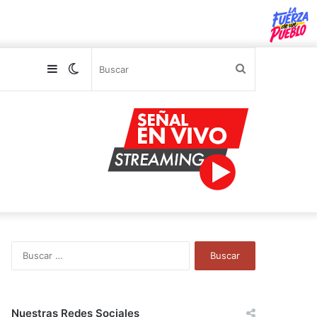
Sidebar
Switch
Buscar
skin
B
u
s
c
a
Nuestras Redes Sociales