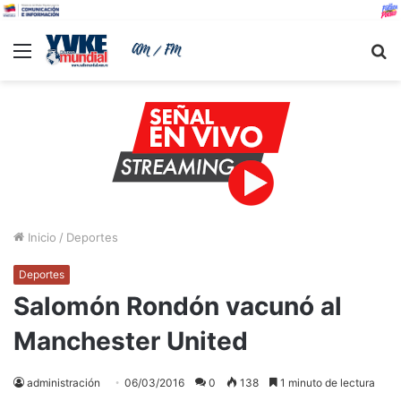
Menu
B
Inicio
/
Deportes
Deportes
Salomón Rondón vacunó al
Manchester United
administración
06/03/2016
0
138
1 minuto de lectura