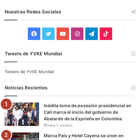
s
c
Nuestras Redes Sociales
a
r
:
F
T
Y
I
T
T
a
w
o
n
e
i
Tweets de YVKE Mundial
c
i
u
s
l
k
e
t
T
t
e
T
Tweets de YVKE Mundial
b
t
u
a
g
o
Noticias Recientes
o
e
b
g
r
k
Inédita toma de posesión presidencial en
o
r
e
r
a
Cali marca el inicio del gobierno de
Abelardo de la Espriella en Colombia
k
a
m
hace 2 minutos
m
Marca País y Hotel Cayena se unen en