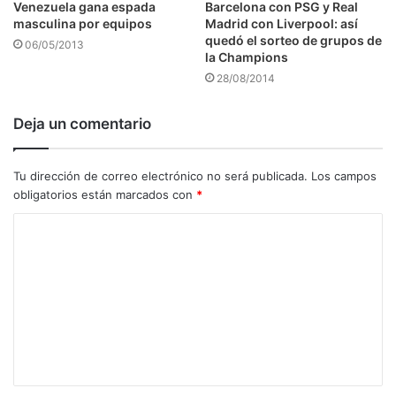
Venezuela gana espada
Barcelona con PSG y Real
masculina por equipos
Madrid con Liverpool: así
quedó el sorteo de grupos de
06/05/2013
la Champions
28/08/2014
Deja un comentario
Tu dirección de correo electrónico no será publicada.
Los campos
obligatorios están marcados con
*
C
o
m
e
n
t
a