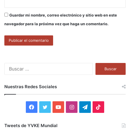
Guardar mi nombre, correo electrónico y sitio web en este
navegador para la próxima vez que haga un comentario.
B
u
s
c
Nuestras Redes Sociales
a
r
:
F
T
Y
I
T
T
a
w
o
n
e
i
Tweets de YVKE Mundial