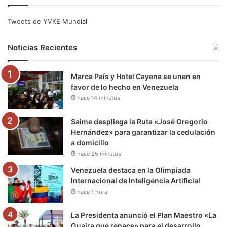
c
i
u
s
l
k
e
t
T
t
e
T
Tweets de YVKE Mundial
b
t
u
a
g
o
Noticias Recientes
o
e
b
g
r
k
Marca País y Hotel Cayena se unen en
o
r
e
r
a
favor de lo hecho en Venezuela
hace 14 minutos
k
a
m
m
Saime despliega la Ruta «José Gregorio
Hernández» para garantizar la cedulación
a domicilio
hace 25 minutos
Venezuela destaca en la Olimpiada
Internacional de Inteligencia Artificial
hace 1 hora
La Presidenta anunció el Plan Maestro «La
Guaira que renace» para el desarrollo