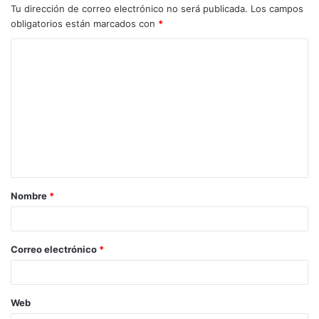
Tu dirección de correo electrónico no será publicada.
Los campos
obligatorios están marcados con
*
C
o
m
e
n
t
a
Nombre
*
r
i
o
Correo electrónico
*
*
Web