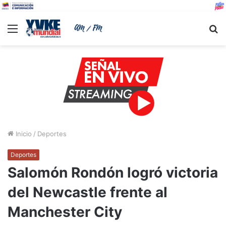
Menu
B
Inicio
/
Deportes
Deportes
Salomón Rondón logró victoria
del Newcastle frente al
Manchester City