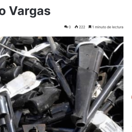
do Vargas
0
222
1 minuto de lectura