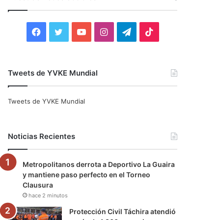
r
:
F
T
Y
I
T
T
a
w
o
n
e
i
c
i
u
s
l
k
Tweets de YVKE Mundial
e
t
T
t
e
T
Tweets de YVKE Mundial
b
t
u
a
g
o
o
e
b
g
r
k
Noticias Recientes
o
r
e
r
a
Metropolitanos derrota a Deportivo La Guaira
k
a
m
y mantiene paso perfecto en el Torneo
Clausura
m
hace 2 minutos
Protección Civil Táchira atendió