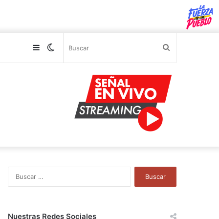
Sidebar
Switch
Buscar
skin
B
u
s
c
a
Nuestras Redes Sociales