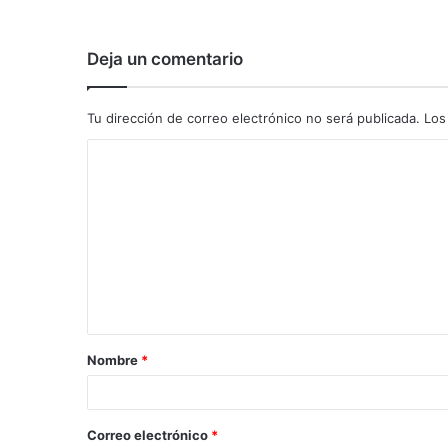
Deja un comentario
Tu dirección de correo electrónico no será publicada.
Los
C
o
m
e
n
t
a
Nombre
*
r
i
o
Correo electrónico
*