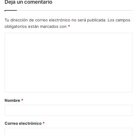
Deja un comentario
Tu dirección de correo electrónico no será publicada.
Los campos
obligatorios están marcados con
*
C
o
m
e
n
t
a
Nombre
*
r
i
o
Correo electrónico
*
*