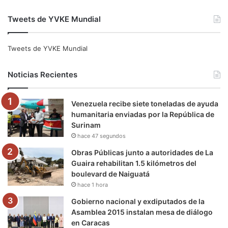
a
w
o
n
e
i
Tweets de YVKE Mundial
c
i
u
s
l
k
e
t
T
t
e
T
Tweets de YVKE Mundial
b
t
u
a
g
o
Noticias Recientes
o
e
b
g
r
k
Venezuela recibe siete toneladas de ayuda
o
r
e
r
a
humanitaria enviadas por la República de
Surinam
k
a
m
hace 47 segundos
m
Obras Públicas junto a autoridades de La
Guaira rehabilitan 1.5 kilómetros del
boulevard de Naiguatá
hace 1 hora
Gobierno nacional y exdiputados de la
Asamblea 2015 instalan mesa de diálogo
en Caracas