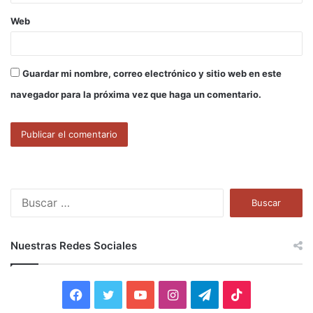
Web
Guardar mi nombre, correo electrónico y sitio web en este
navegador para la próxima vez que haga un comentario.
B
u
s
c
Nuestras Redes Sociales
a
r
:
F
T
Y
I
T
T