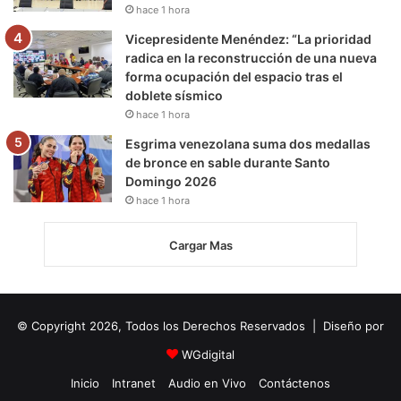
hace 1 hora
Vicepresidente Menéndez: “La prioridad
radica en la reconstrucción de una nueva
forma ocupación del espacio tras el
doblete sísmico
hace 1 hora
Esgrima venezolana suma dos medallas
de bronce en sable durante Santo
Domingo 2026
hace 1 hora
Cargar Mas
© Copyright 2026, Todos los Derechos Reservados | Diseño por
WGdigital
Inicio
Intranet
Audio en Vivo
Contáctenos