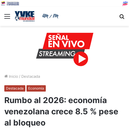
Menu
B
Inicio
/
Destacada
Destacada
Economía
Rumbo al 2026: economía
venezolana crece 8.5 % pese
al bloqueo