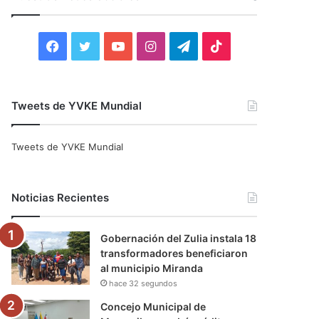
r
:
F
T
Y
I
T
T
a
w
o
n
e
i
c
i
u
s
l
k
Tweets de YVKE Mundial
e
t
T
t
e
T
Tweets de YVKE Mundial
b
t
u
a
g
o
o
e
b
g
r
k
Noticias Recientes
o
r
e
r
a
Gobernación del Zulia instala 18
k
a
m
transformadores beneficiaron
al municipio Miranda
m
hace 32 segundos
Concejo Municipal de