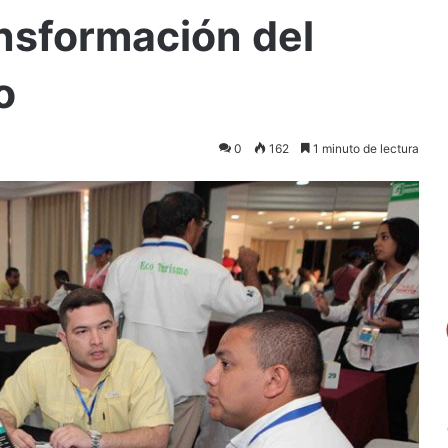
nsformación del
o
0
162
1 minuto de lectura