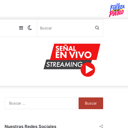
Sidebar
Switch
Buscar
skin
B
u
s
c
a
Nuestras Redes Sociales