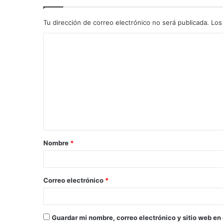
Tu dirección de correo electrónico no será publicada.
Los
C
o
m
e
n
t
a
Nombre
*
r
i
o
Correo electrónico
*
*
Guardar mi nombre, correo electrónico y sitio web en