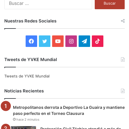
B
u
s
c
Nuestras Redes Sociales
a
r
:
F
T
Y
I
T
T
a
w
o
n
e
i
Tweets de YVKE Mundial
c
i
u
s
l
k
e
t
T
t
e
T
Tweets de YVKE Mundial
b
t
u
a
g
o
Noticias Recientes
o
e
b
g
r
k
Metropolitanos derrota a Deportivo La Guaira y mantiene
o
r
e
r
a
paso perfecto en el Torneo Clausura
hace 2 minutos
k
a
m
Protección Civil Táchira atendió a más de