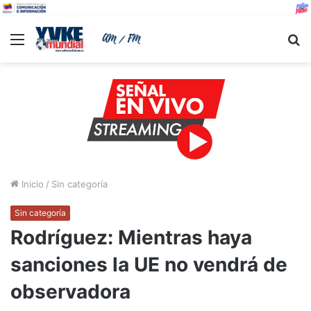
Menu
B
Inicio
/
Sin categoría
Sin categoría
Rodríguez: Mientras haya
sanciones la UE no vendrá de
observadora