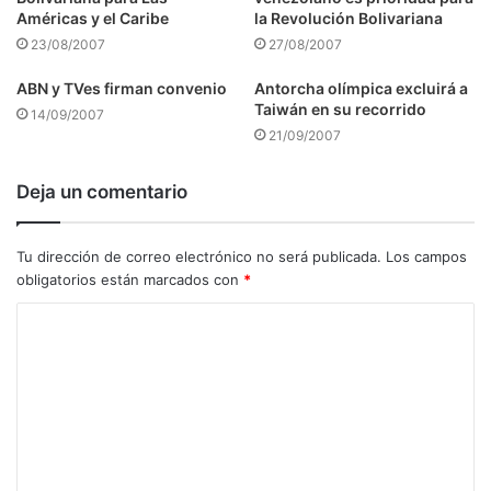
Américas y el Caribe
la Revolución Bolivariana
23/08/2007
27/08/2007
ABN y TVes firman convenio
Antorcha olímpica excluirá a
Taiwán en su recorrido
14/09/2007
21/09/2007
Deja un comentario
Tu dirección de correo electrónico no será publicada.
Los campos
obligatorios están marcados con
*
C
o
m
e
n
t