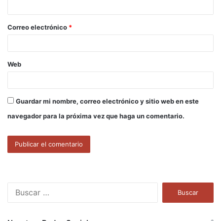
i
o
Correo electrónico
*
*
Web
Guardar mi nombre, correo electrónico y sitio web en este
navegador para la próxima vez que haga un comentario.
B
u
s
c