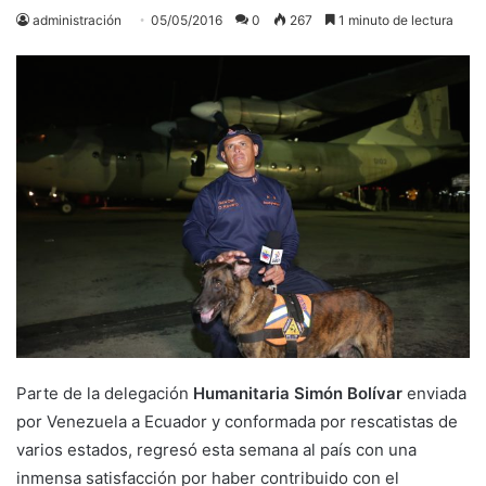
administración
05/05/2016
0
267
1 minuto de lectura
Parte de la delegación
Humanitaria Simón Bolívar
enviada
por Venezuela a Ecuador y conformada por rescatistas de
varios estados, regresó esta semana al país con una
inmensa satisfacción por haber contribuido con el