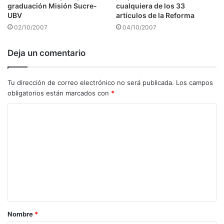
graduación Misión Sucre-
cualquiera de los 33
UBV
artículos de la Reforma
02/10/2007
04/10/2007
Deja un comentario
Tu dirección de correo electrónico no será publicada.
Los campos
obligatorios están marcados con
*
C
o
m
e
n
t
a
Nombre
*
r