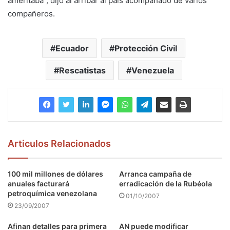
ameritaba”, dijo al arribar al país acompañado de varios
compañeros.
Ecuador
Protección Civil
Rescatistas
Venezuela
Articulos Relacionados
100 mil millones de dólares
Arranca campaña de
anuales facturará
erradicación de la Rubéola
petroquímica venezolana
01/10/2007
23/09/2007
Afinan detalles para primera
AN puede modificar