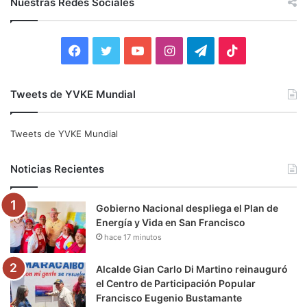
Nuestras Redes Sociales
a
r
:
F
T
Y
I
T
T
a
w
o
n
e
i
Tweets de YVKE Mundial
c
i
u
s
l
k
e
t
T
t
e
T
Tweets de YVKE Mundial
b
t
u
a
g
o
Noticias Recientes
o
e
b
g
r
k
Gobierno Nacional despliega el Plan de
o
r
e
r
a
Energía y Vida en San Francisco
hace 17 minutos
k
a
m
m
Alcalde Gian Carlo Di Martino reinauguró
el Centro de Participación Popular
Francisco Eugenio Bustamante