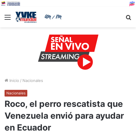
Menu
B
Inicio
/
Nacionales
Nacionales
Roco, el perro rescatista que
Venezuela envió para ayudar
en Ecuador