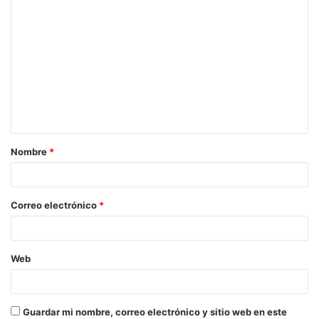
C
o
m
e
n
t
a
Nombre
*
r
i
o
Correo electrónico
*
*
Web
Guardar mi nombre, correo electrónico y sitio web en este