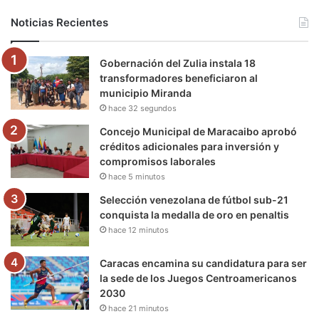
b
t
u
a
g
o
Noticias Recientes
o
e
b
g
r
k
Gobernación del Zulia instala 18
o
r
e
r
a
transformadores beneficiaron al
municipio Miranda
k
a
m
hace 32 segundos
m
Concejo Municipal de Maracaibo aprobó
créditos adicionales para inversión y
compromisos laborales
hace 5 minutos
Selección venezolana de fútbol sub-21
conquista la medalla de oro en penaltis
hace 12 minutos
Caracas encamina su candidatura para ser
la sede de los Juegos Centroamericanos
2030
hace 21 minutos