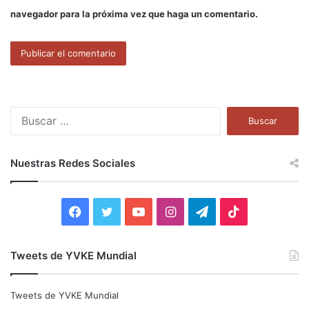
navegador para la próxima vez que haga un comentario.
B
u
s
c
Nuestras Redes Sociales
a
r
:
F
T
Y
I
T
T
a
w
o
n
e
i
Tweets de YVKE Mundial
c
i
u
s
l
k
e
t
T
t
e
T
Tweets de YVKE Mundial