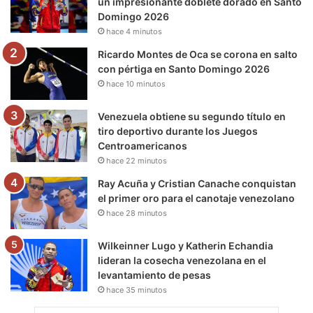
un impresionante doblete dorado en Santo
Domingo 2026
k
a
m
hace 4 minutos
m
Ricardo Montes de Oca se corona en salto
con pértiga en Santo Domingo 2026
hace 10 minutos
Venezuela obtiene su segundo título en
tiro deportivo durante los Juegos
Centroamericanos
hace 22 minutos
Ray Acuña y Cristian Canache conquistan
el primer oro para el canotaje venezolano
hace 28 minutos
Wilkeinner Lugo y Katherin Echandia
lideran la cosecha venezolana en el
levantamiento de pesas
hace 35 minutos