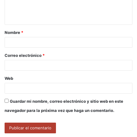
n
t
a
Nombre
*
r
i
o
Correo electrónico
*
*
Web
Guardar mi nombre, correo electrónico y sitio web en este
navegador para la próxima vez que haga un comentario.