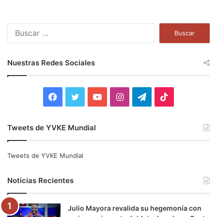
B
u
s
c
Nuestras Redes Sociales
a
r
:
F
T
Y
I
T
T
a
w
o
n
e
i
Tweets de YVKE Mundial
c
i
u
s
l
k
e
t
T
t
e
T
Tweets de YVKE Mundial
b
t
u
a
g
o
Noticias Recientes
o
e
b
g
r
k
Julio Mayora revalida su hegemonía con
o
r
e
r
a