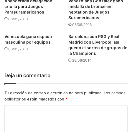
Abanderada delegación
Venezolana González ganó
criolla para Juegos
medalla de bronce en
Parasuramericanos
heptatlón de Juegos
Suramericanos
06/05/2013
06/05/2013
Venezuela gana espada
Barcelona con PSG y Real
masculina por equipos
Madrid con Liverpool: así
quedó el sorteo de grupos de
06/05/2013
la Champions
28/08/2014
Deja un comentario
Tu dirección de correo electrónico no será publicada.
Los campos
obligatorios están marcados con
*
C
o
m