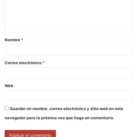
e
n
t
a
Nombre
*
r
i
o
Correo electrónico
*
*
Web
Guardar mi nombre, correo electrónico y sitio web en este
navegador para la próxima vez que haga un comentario.