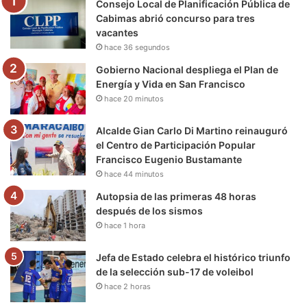
Consejo Local de Planificación Pública de
o
r
e
r
a
Cabimas abrió concurso para tres
vacantes
k
a
m
hace 36 segundos
m
Gobierno Nacional despliega el Plan de
Energía y Vida en San Francisco
hace 20 minutos
Alcalde Gian Carlo Di Martino reinauguró
el Centro de Participación Popular
Francisco Eugenio Bustamante
hace 44 minutos
Autopsia de las primeras 48 horas
después de los sismos
hace 1 hora
Jefa de Estado celebra el histórico triunfo
de la selección sub-17 de voleibol
hace 2 horas