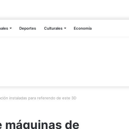
nales
Deportes
Culturales
Economía
ión instaladas para referendo de este 3D
e máquinas de