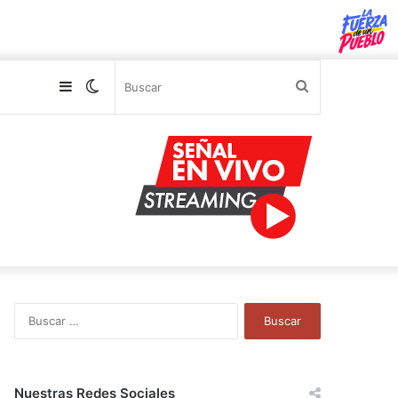
Sidebar
Switch
Buscar
skin
B
u
s
c
a
Nuestras Redes Sociales