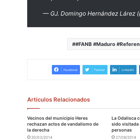
— GJ. Domingo Hernández Lárez 
#FANB #Maduro #Refere
Facebook
Twitter
LinkedIn
Articulos Relacionados
Vecinos del municipio Heres
La Odalisca c
rechazan actos de vandalismo de
sido visitada
la derecha
personas
20/03/2014
27/08/2014