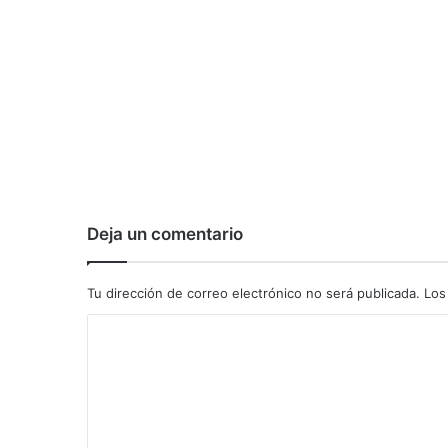
Deja un comentario
Tu dirección de correo electrónico no será publicada.
Los
C
o
m
e