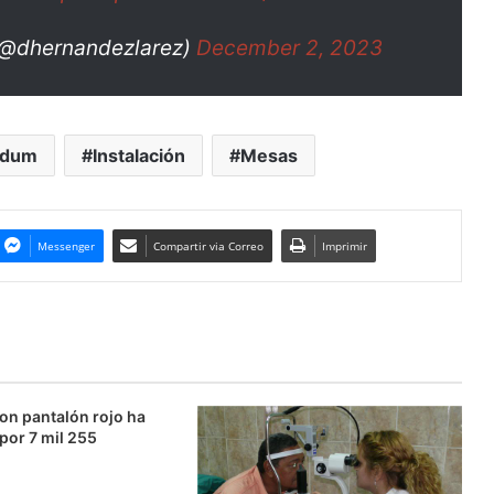
(@dhernandezlarez)
December 2, 2023
ndum
Instalación
Mesas
Messenger
Compartir via Correo
Imprimir
on pantalón rojo ha
 por 7 mil 255