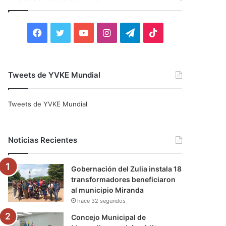
r
:
F
T
Y
I
T
T
a
w
o
n
e
i
c
i
u
s
l
k
Tweets de YVKE Mundial
e
t
T
t
e
T
Tweets de YVKE Mundial
b
t
u
a
g
o
o
e
b
g
r
k
Noticias Recientes
o
r
e
r
a
Gobernación del Zulia instala 18
k
a
m
transformadores beneficiaron
al municipio Miranda
m
hace 32 segundos
Concejo Municipal de