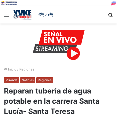
Menu
B
Inicio
/
Regiones
Miranda
Noticias
Regiones
Reparan tubería de agua
potable en la carrera Santa
Lucía- Santa Teresa