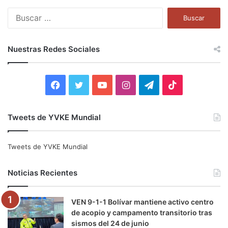
B
u
s
c
Nuestras Redes Sociales
a
r
:
F
T
Y
I
T
T
a
w
o
n
e
i
Tweets de YVKE Mundial
c
i
u
s
l
k
e
t
T
t
e
T
Tweets de YVKE Mundial
b
t
u
a
g
o
Noticias Recientes
o
e
b
g
r
k
VEN 9-1-1 Bolívar mantiene activo centro
o
r
e
r
a
de acopio y campamento transitorio tras
sismos del 24 de junio
k
a
m