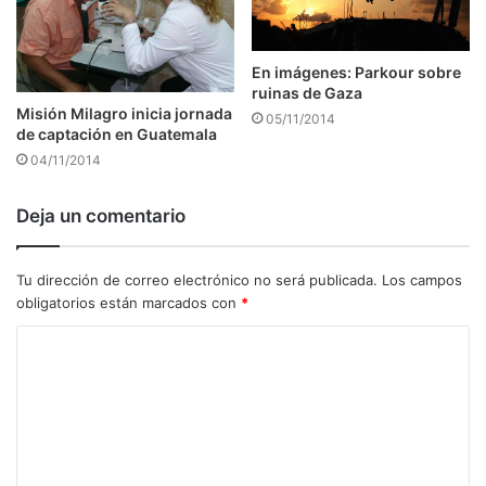
En imágenes: Parkour sobre
ruinas de Gaza
Misión Milagro inicia jornada
05/11/2014
de captación en Guatemala
04/11/2014
Deja un comentario
Tu dirección de correo electrónico no será publicada.
Los campos
obligatorios están marcados con
*
C
o
m
e
n