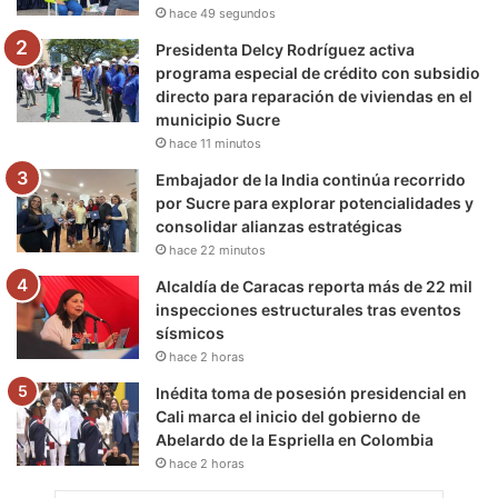
hace 49 segundos
m
Presidenta Delcy Rodríguez activa
programa especial de crédito con subsidio
directo para reparación de viviendas en el
municipio Sucre
hace 11 minutos
Embajador de la India continúa recorrido
por Sucre para explorar potencialidades y
consolidar alianzas estratégicas
hace 22 minutos
Alcaldía de Caracas reporta más de 22 mil
inspecciones estructurales tras eventos
sísmicos
hace 2 horas
Inédita toma de posesión presidencial en
Cali marca el inicio del gobierno de
Abelardo de la Espriella en Colombia
hace 2 horas